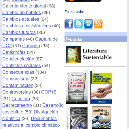
Calentamiento global
(68)
Cambio de hábitos
(39)
En contacto:
Cambios actuales
(64)
Cambios ecosistémicos
(40)
Cambios futuros
(35)
Campañas
(46)
Captura de
ⓔ-books
CO2
(31)
Carbono
(33)
Catástrofes
(31)
Concienciación
(87)
Conflictos sociales
(54)
Consecuencias
(104)
Consumismo
(32)
Contaminación
(34)
Controversias
(36)
COP15
(31)
Criosfera
(33)
Decrecimiento
(31)
Desarrollo
sostenible
(59)
Divulgación
científica
(34)
Documentos
relativos al cambio climático