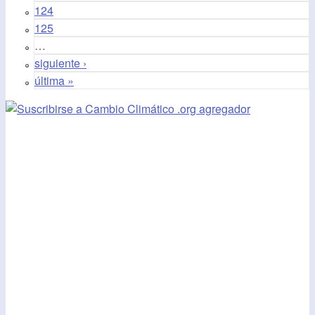
124
125
…
siguiente ›
última »