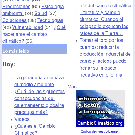
era del cambio climático
Predicciones
(60)
Psicología
Literatura y cambio
ambiental
(34)
Salud
(37)
climático: Cuando el
Soluciones
(38)
Tecnologías
colapso lo explican las
(42)
Vulnerabilidad
(51)
¿Qué
raíces de la Tierra…
hacer ante el cambio
Tomar el toro por los
climático?
(36)
cuernos: reducir la
Lo más leído
producción industrial de
carne y lácteos puede
Hoy:
frenar su impacto
negativo en el clima
La ganadería amenaza
el medio ambiente
Más
¿Cuál de las siguientes
consecuencias del
calentamiento global te
preocupa más?
Videos
¿Qué es el Cambio
Código de nuestro banner
:
Climático?