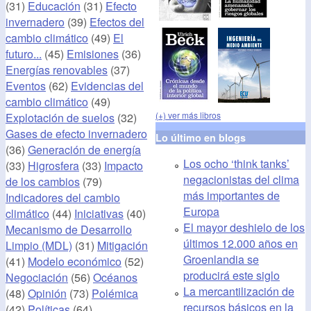
(31)
Educación
(31)
Efecto
invernadero
(39)
Efectos del
cambio climático
(49)
El
futuro...
(45)
Emisiones
(36)
Energías renovables
(37)
Eventos
(62)
Evidencias del
cambio climático
(49)
(+) ver más libros
Explotación de suelos
(32)
Gases de efecto invernadero
Lo último en blogs
(36)
Generación de energía
Los ocho ‘think tanks’
(33)
Higrosfera
(33)
Impacto
negacionistas del clima
de los cambios
(79)
más importantes de
Indicadores del cambio
Europa
climático
(44)
Iniciativas
(40)
El mayor deshielo de los
Mecanismo de Desarrollo
últimos 12.000 años en
Limpio (MDL)
(31)
Mitigación
Groenlandia se
(41)
Modelo económico
(52)
producirá este siglo
Negociación
(56)
Océanos
La mercantilización de
(48)
Opinión
(73)
Polémica
recursos básicos en la
(42)
Políticas
(64)