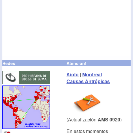
Redes
Atención!
Kioto
|
Montreal
Causas Antrópicas
(Actualización
AMS·0920
)
En estos momentos