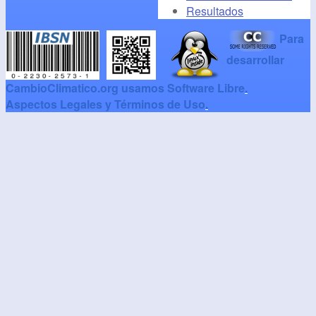
Resultados
Para
desarrollar
CambioClimatico.org usamos Software Libre
.
Aspectos Legales y Términos de Uso
.