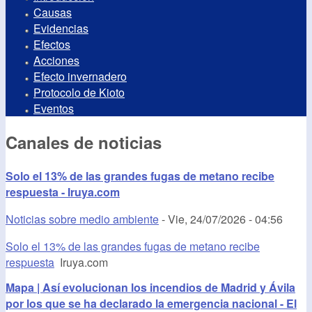
Causas
Evidencias
Efectos
Acciones
Efecto invernadero
Protocolo de Kioto
Eventos
Canales de noticias
Solo el 13% de las grandes fugas de metano recibe
respuesta - Iruya.com
Noticias sobre medio ambiente
-
Vie, 24/07/2026 - 04:56
Solo el 13% de las grandes fugas de metano recibe
respuesta
Iruya.com
Mapa | Así evolucionan los incendios de Madrid y Ávila
por los que se ha declarado la emergencia nacional - El