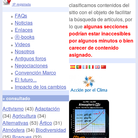
clasificamos contenidos del
IP registrada
sitio con el objeto de facilitar
FAQs
la búsqueda de artículos, por
Noticias
lo que
algunas secciones
Enlaces
podrían estar inaccesibles
ⓔ-books
por algunos minutos o bien
Videos
carecer de contenido
Nosotros
asignado.
Antiguos foros
Negociaciones
Convención Marco
El futuro...
Impacto de los cambios
+ consultado
Activismo
(43)
Adaptación
(34)
Agricultura
(34)
Alternativas
(53)
Ártico
(31)
Atmósfera
(34)
Biodiversidad
(35)
Bosques
(32)