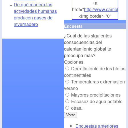
<a
De qué manera las
href="
http://www.cambioclim
actividades humanas
<img border="0"
producen gases de
align="middle"
invernadero
Encuesta
src="
http://www.cambioclim
¿Cuál de las siguientes
alt="CambioClimatico.org"
consecuencias del
/></a>
calentamiento global te
preocupa más?
Opciones
Derretimiento de los hielos
continentales
Temperaturas extremas en
verano
Mayores precipitaciones
Escasez de agua potable
otras...
Encuestas anteriores