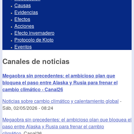
Causas
Evidencias
Efectos
Acciones
Efecto invernadero
Protocolo de Kioto
Eventos
Canales de noticias
Megaobra sin precedentes: el ambicioso plan que
bloquea el paso entre Alaska y Rusia para frenar el
cambio climático - Canal26
Noticias sobre cambio climático y calentamiento global
-
Sáb, 02/05/2026 - 08:24
Megaobra sin precedentes: el ambicioso plan que bloquea el
paso entre Alaska y Rusia para frenar el cambio
climático
Canal26