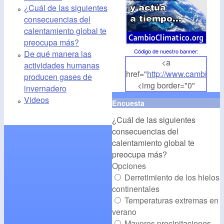
¿Cuál de las siguientes
consecuencias del
calentamiento global te
preocupa más?
Código de nuestro banner
:
De qué manera las
<a
actividades humanas
href="
http://www.cambioclim
producen gases de
<img border="0"
invernadero
align="middle"
Videos
Encuesta
src="
http://www.cambioclim
¿Cuál de las siguientes
alt="CambioClimatico.org"
consecuencias del
/></a>
calentamiento global te
preocupa más?
Opciones
Derretimiento de los hielos
continentales
Temperaturas extremas en
verano
Mayores precipitaciones