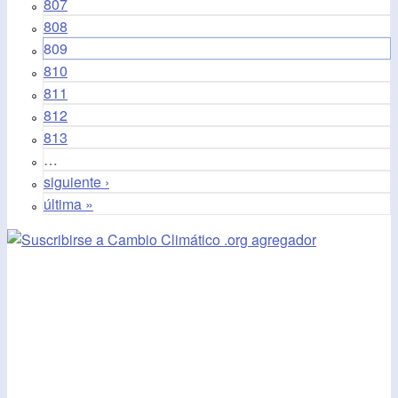
807
808
809
810
811
812
813
…
siguiente ›
última »