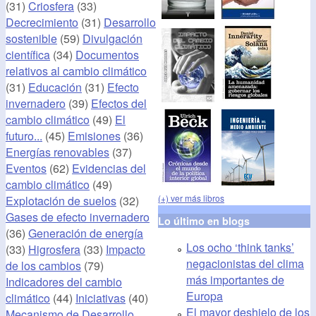
(31)
Criosfera
(33)
Decrecimiento
(31)
Desarrollo
sostenible
(59)
Divulgación
científica
(34)
Documentos
relativos al cambio climático
(31)
Educación
(31)
Efecto
invernadero
(39)
Efectos del
cambio climático
(49)
El
futuro...
(45)
Emisiones
(36)
Energías renovables
(37)
Eventos
(62)
Evidencias del
cambio climático
(49)
(+) ver más libros
Explotación de suelos
(32)
Gases de efecto invernadero
Lo último en blogs
(36)
Generación de energía
Los ocho ‘think tanks’
(33)
Higrosfera
(33)
Impacto
negacionistas del clima
de los cambios
(79)
más importantes de
Indicadores del cambio
Europa
climático
(44)
Iniciativas
(40)
El mayor deshielo de los
Mecanismo de Desarrollo