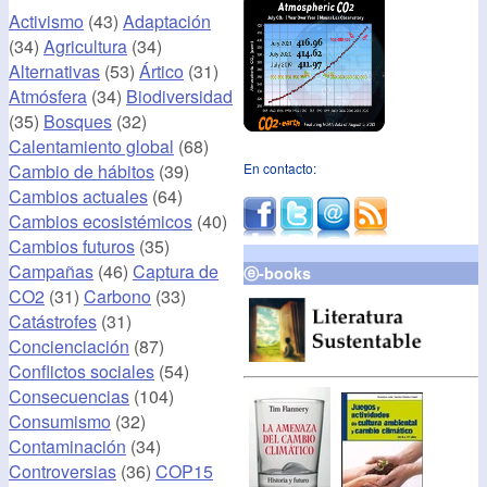
Activismo
(43)
Adaptación
(34)
Agricultura
(34)
Alternativas
(53)
Ártico
(31)
Atmósfera
(34)
Biodiversidad
(35)
Bosques
(32)
Calentamiento global
(68)
Cambio de hábitos
(39)
En contacto:
Cambios actuales
(64)
Cambios ecosistémicos
(40)
Cambios futuros
(35)
Campañas
(46)
Captura de
ⓔ-books
CO2
(31)
Carbono
(33)
Catástrofes
(31)
Concienciación
(87)
Conflictos sociales
(54)
Consecuencias
(104)
Consumismo
(32)
Contaminación
(34)
Controversias
(36)
COP15