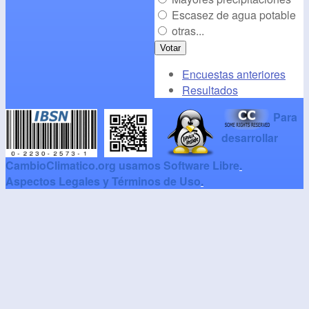
Escasez de agua potable
otras...
Encuestas anteriores
Resultados
Para
desarrollar
CambioClimatico.org usamos Software Libre
.
Aspectos Legales y Términos de Uso
.