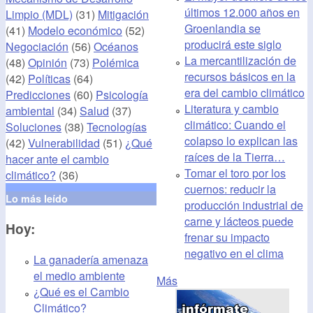
últimos 12.000 años en
Limpio (MDL)
(31)
Mitigación
Groenlandia se
(41)
Modelo económico
(52)
producirá este siglo
Negociación
(56)
Océanos
La mercantilización de
(48)
Opinión
(73)
Polémica
recursos básicos en la
(42)
Políticas
(64)
era del cambio climático
Predicciones
(60)
Psicología
Literatura y cambio
ambiental
(34)
Salud
(37)
climático: Cuando el
Soluciones
(38)
Tecnologías
colapso lo explican las
(42)
Vulnerabilidad
(51)
¿Qué
raíces de la Tierra…
hacer ante el cambio
Tomar el toro por los
climático?
(36)
cuernos: reducir la
Lo más leído
producción industrial de
carne y lácteos puede
Hoy:
frenar su impacto
negativo en el clima
La ganadería amenaza
el medio ambiente
Más
¿Qué es el Cambio
Climático?