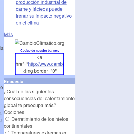
producción industrial de
carne y lácteos puede
frenar su impacto negativo
en el clima
Más
la
Código de nuestro banner
:
<a
href="
http://www.cambioclimatico.org
">
<img border="0"
align="middle"
Encuesta
src="
http://www.cambioclimatico.org/banners/banner1.
to
¿Cuál de las siguientes
alt="CambioClimatico.org"
consecuencias del calentamiento
/></a>
global te preocupa más?
Opciones
a
Derretimiento de los hielos
a
continentales
Temperaturas extremas en