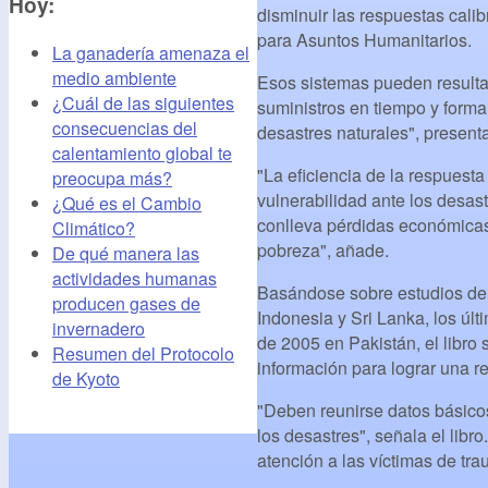
Hoy:
disminuir las respuestas cal
para Asuntos Humanitarios.
La ganadería amenaza el
medio ambiente
Esos sistemas pueden resultar
¿Cuál de las siguientes
suministros en tiempo y forma
consecuencias del
desastres naturales", present
calentamiento global te
"La eficiencia de la respuest
preocupa más?
vulnerabilidad ante los desastr
¿Qué es el Cambio
conlleva pérdidas económicas 
Climático?
pobreza", añade.
De qué manera las
actividades humanas
Basándose sobre estudios de 
producen gases de
Indonesia y Sri Lanka, los úl
invernadero
de 2005 en Pakistán, el libro
Resumen del Protocolo
información para lograr una re
de Kyoto
"Deben reunirse datos básico
los desastres", señala el lib
atención a las víctimas de tr