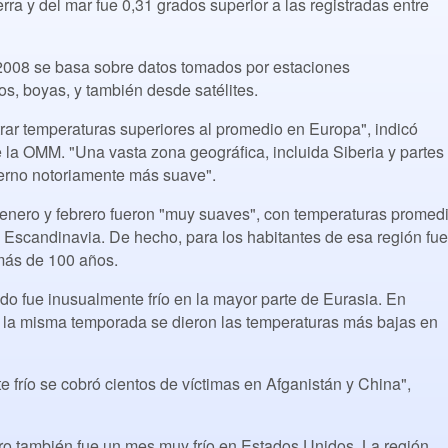
rra y del mar fue 0,31 grados superior a las registradas entre
 2008 se basa sobre datos tomados por estaciones
os, boyas, y también desde satélites.
trar temperaturas superiores al promedio en Europa", indicó
la OMM. "Una vasta zona geográfica, incluida Siberia y partes
ierno notoriamente más suave".
 enero y febrero fueron "muy suaves", con temperaturas promed
 Escandinavia. De hecho, para los habitantes de esa región fue
más de 100 años.
do fue inusualmente frío en la mayor parte de Eurasia. En
n la misma temporada se dieron las temperaturas más bajas en
 frío se cobró cientos de víctimas en Afganistán y China",
ro también fue un mes muy frío en Estados Unidos. La región