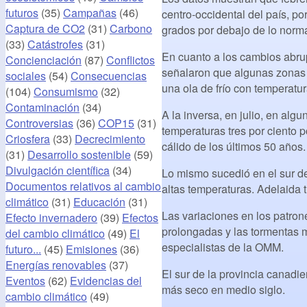
futuros
(35)
Campañas
(46)
centro-occidental del país, po
Captura de CO2
(31)
Carbono
grados por debajo de lo norm
(33)
Catástrofes
(31)
En cuanto a los cambios abrup
Concienciación
(87)
Conflictos
señalaron que algunas zonas 
sociales
(54)
Consecuencias
una ola de frío con temperatur
(104)
Consumismo
(32)
Contaminación
(34)
A la inversa, en julio, en al
Controversias
(36)
COP15
(31)
temperaturas tres por ciento 
Criosfera
(33)
Decrecimiento
cálido de los últimos 50 años.
(31)
Desarrollo sostenible
(59)
Divulgación científica
(34)
Lo mismo sucedió en el sur de
Documentos relativos al cambio
altas temperaturas. Adelaida t
climático
(31)
Educación
(31)
Las variaciones en los patron
Efecto invernadero
(39)
Efectos
prolongadas y las tormentas 
del cambio climático
(49)
El
especialistas de la OMM.
futuro...
(45)
Emisiones
(36)
Energías renovables
(37)
El sur de la provincia canadie
Eventos
(62)
Evidencias del
más seco en medio siglo.
cambio climático
(49)