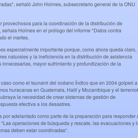
ibradas", señaló John Holmes, subsecretario general de la ONU
 provechosos para la coordinación de la distribución de
, señala Holmes en el prólogo del informe "Datos contra
ado el martes.
a es especialmente importante porque, como ahora queda claro, 
es naturales y la ineficiencia en la distribución de asistencia
innecesarias, mayor sufrimiento y profundización de la
caso como el tsunami del océano Índico que en 2004 golpeó a
timos huracanas en Guatemala, Haití y Mozambique y el terremo
 subraya la necesidad de crear sistemas de gestión de
spuesta efectiva a los desastres.
s por adelantado como parte de la preparación para responder 
ro. "Las operaciones de búsqueda y rescate, las evacuaciones y l
aumas deben estar coordinadas".