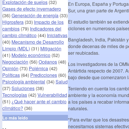
Explotación de suelos
(32)
En Europa, España y Portugal
Gases de efecto invernadero
Sur, una gran parte de Argent
(36)
Generación de energía
(33)
El estudio también se extien
Higrosfera
(33)
Impacto de los
ciclones en numerosos países
cambios
(79)
Indicadores del
cambio climático
(44)
Iniciativas
Bangladesh, India, Pakistán 
(40)
Mecanismo de Desarrollo
donde decenas de miles de pe
Limpio (MDL)
(31)
Mitigación
ser reubicadas.
(41)
Modelo económico
(52)
Negociación
(56)
Océanos
(48)
Los investigadores de la OMM
Opinión
(73)
Polémica
(42)
Antártida respecto de 2007. A
Políticas
(64)
Predicciones
(60)
bajo desde que comenzaron la
Psicología ambiental
(34)
Salud
(37)
Soluciones
(38)
Teniendo en cuenta los cambio
Tecnologías
(42)
Vulnerabilidad
ambiente y la economía mundi
(51)
¿Qué hacer ante el cambio
a los países a recabar informa
climático?
(36)
naturales.
Lo más leído
"Para evitar que los desastre
necesitamos sistemas efectivo