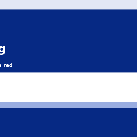
g
a red