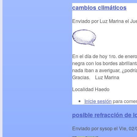
cambios climáticos
Enviado por
Luz Marina
el
Jue
En el día de hoy 1ro. de ener
negra con los bordes abrillant
nada iban a averiguar, ¿podrí
Gracias. Luz Marina
Localidad Haedo
Inicie sesión
para comen
posible refracción de l
Enviado por
sysop
el
Vie, 02/