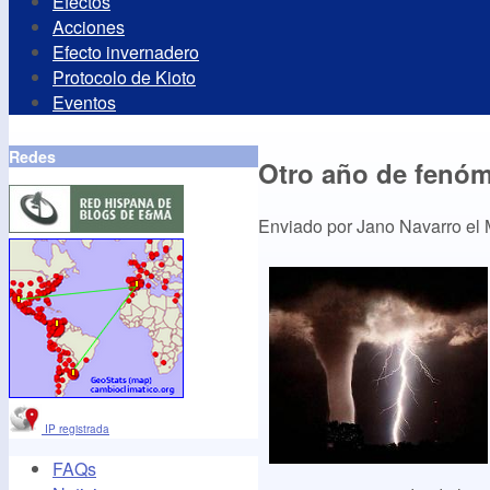
Efectos
Acciones
Efecto invernadero
Protocolo de Kioto
Eventos
Redes
Otro año de fenó
Enviado por
Jano Navarro
el
IP registrada
FAQs