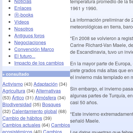
Noticias
temperatura promedio de la tie
Enlaces
1961 y 1990.
ⓔ-books
La información preliminar de
Videos
meteorológicas en tierra, barc
Nosotros
Antiguos foros
"En 2008 se volvieron a regis
Negociaciones
Carine Richard-Van Maele, de 
Convención Marco
de Escandinavia, tuvo un inv
El futuro...
Impacto de los cambios
En la mayor parte de Europa,
siete grados más altas que en
+ consultado
el invierno más templado en 
Activismo
(43)
Adaptación
(34)
Sin embargo, el invierno pasa
Agricultura
(34)
Alternativas
algunas partes de Turquía, e
(53)
Ártico
(31)
Atmósfera
(34)
casi 50 años.
Biodiversidad
(35)
Bosques
(32)
Calentamiento global
(68)
"Este invierno extremadamente
Cambio de hábitos
(39)
señaló Maele.
Cambios actuales
(64)
Cambios
ecosistémicos
(40)
Cambios
Los datos muestran que febre