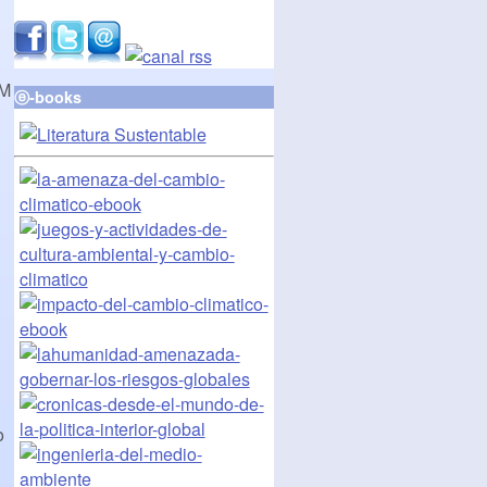
MM
ⓔ-books
o