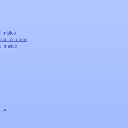
limático
cos extremos
climático
tar