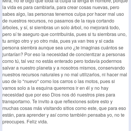
Mira, no te digo que toda la culpa la tenga el hombre, porque
la vida es para cambiarla, para crear cosas nuevas, pero
sabes algo, las personas tenemos culpa por hacer mal uso
de nuestros recursos, no pasamos de la raya cortando
árboles, y sí, si siembras un solo árbol, no mejorará todo,
pero sí te aseguro que contribuirás, pues si tu siembras uno,
tu amigo otro y yo otro más, pues ya van tres y si cada
persona siembra aunque sea uno ¿te imaginas cuántos se
juntarían? Por eso la necesidad de concientizar a personas
como tú, tal vez no estás enterado pero todavía podermos
salvar a nuestro planeta y a nosotros mismos, conservando
nuestros recursos naturales y no mal utilizarlos, ni hacer mal
uso de lo "nuevo" como los carros o las motos, pues si
vamos solo a la esquina queremos ir en él y no hay
necesidad que por eso Dios nos dó nuestros pies para
transportarno. Te invito a que reflexiones sobre esto y
muchas cosas más visitando sitios como este, que para eso
están, para aprender y así como también pensaba yo, no te
preocupes. Feliz vida.