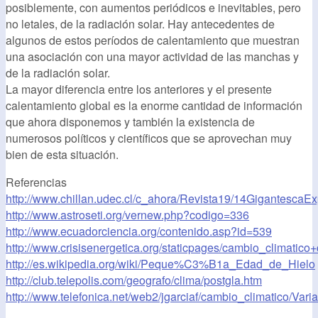
posiblemente, con aumentos periódicos e inevitables, pero
no letales, de la radiación solar. Hay antecedentes de
algunos de estos períodos de calentamiento que muestran
una asociación con una mayor actividad de las manchas y
de la radiación solar.
La mayor diferencia entre los anteriores y el presente
calentamiento global es la enorme cantidad de información
que ahora disponemos y también la existencia de
numerosos políticos y científicos que se aprovechan muy
bien de esta situación.
Referencias
http://www.chillan.udec.cl/c_ahora/Revista19/14GigantescaEx
http://www.astroseti.org/vernew.php?codigo=336
http://www.ecuadorciencia.org/contenido.asp?id=539
http://www.crisisenergetica.org/staticpages/cambio_climatico
http://es.wikipedia.org/wiki/Peque%C3%B1a_Edad_de_Hielo
http://club.telepolis.com/geografo/clima/postgla.htm
http://www.telefonica.net/web2/jgarciaf/cambio_climatico/Varia