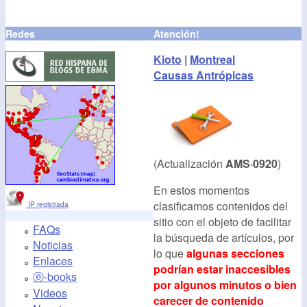
Redes
Atención!
Kioto
|
Montreal
Causas Antrópicas
(Actualización
AMS·0920
)
En estos momentos
clasificamos contenidos del
IP registrada
sitio con el objeto de facilitar
FAQs
la búsqueda de artículos, por
Noticias
lo que
algunas secciones
Enlaces
podrían estar inaccesibles
ⓔ-books
por algunos minutos o bien
Videos
carecer de contenido