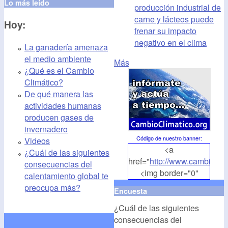
Lo más leído
producción industrial de
carne y lácteos puede
Hoy:
frenar su impacto
negativo en el clima
La ganadería amenaza
el medio ambiente
Más
¿Qué es el Cambio
Climático?
De qué manera las
actividades humanas
producen gases de
invernadero
Código de nuestro banner
:
Videos
<a
¿Cuál de las siguientes
href="
http://www.cambioclim
consecuencias del
<img border="0"
calentamiento global te
align="middle"
preocupa más?
Encuesta
src="
http://www.cambioclim
¿Cuál de las siguientes
alt="CambioClimatico.org"
consecuencias del
/></a>