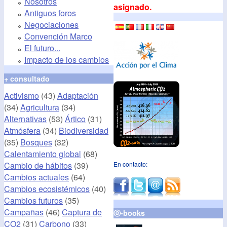
Nosotros
asignado.
Antiguos foros
Negociaciones
Convención Marco
El futuro...
Impacto de los cambios
+ consultado
Activismo
(43)
Adaptación
(34)
Agricultura
(34)
Alternativas
(53)
Ártico
(31)
Atmósfera
(34)
Biodiversidad
(35)
Bosques
(32)
Calentamiento global
(68)
Cambio de hábitos
(39)
En contacto:
Cambios actuales
(64)
Cambios ecosistémicos
(40)
Cambios futuros
(35)
Campañas
(46)
Captura de
ⓔ-books
CO2
(31)
Carbono
(33)