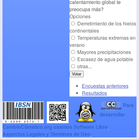
calentamiento global te
preocupa más?
Opciones
Derretimiento de los hielos
continentales
Temperaturas extremas en
verano
Mayores precipitaciones
Escasez de agua potable
otras...
Encuestas anteriores
Resultados
Para
desarrollar
CambioClimatico.org usamos Software Libre
.
Aspectos Legales y Términos de Uso
.