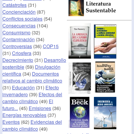
Catástrofes
(31)
Concienciación
(87)
Conflictos sociales
(54)
Consecuencias
(104)
Consumismo
(32)
Contaminación
(34)
Controversias
(36)
COP15
(31)
Criosfera
(33)
Decrecimiento
(31)
Desarrollo
sostenible
(59)
Divulgación
científica
(34)
Documentos
relativos al cambio climático
(31)
Educación
(31)
Efecto
invernadero
(39)
Efectos del
cambio climático
(49)
El
futuro...
(45)
Emisiones
(36)
Energías renovables
(37)
Eventos
(62)
Evidencias del
cambio climático
(49)