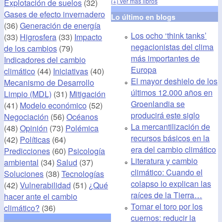
(+) ver más libros
Explotación de suelos
(32)
Gases de efecto invernadero
Lo último en blogs
(36)
Generación de energía
Los ocho ‘think tanks’
(33)
Higrosfera
(33)
Impacto
negacionistas del clima
de los cambios
(79)
más importantes de
Indicadores del cambio
Europa
climático
(44)
Iniciativas
(40)
El mayor deshielo de los
Mecanismo de Desarrollo
últimos 12.000 años en
Limpio (MDL)
(31)
Mitigación
Groenlandia se
(41)
Modelo económico
(52)
producirá este siglo
Negociación
(56)
Océanos
La mercantilización de
(48)
Opinión
(73)
Polémica
recursos básicos en la
(42)
Políticas
(64)
era del cambio climático
Predicciones
(60)
Psicología
Literatura y cambio
ambiental
(34)
Salud
(37)
climático: Cuando el
Soluciones
(38)
Tecnologías
colapso lo explican las
(42)
Vulnerabilidad
(51)
¿Qué
raíces de la Tierra…
hacer ante el cambio
Tomar el toro por los
climático?
(36)
cuernos: reducir la