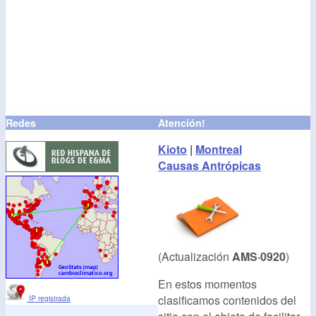
Redes
Atención!
Kioto
|
Montreal
Causas Antrópicas
(Actualización
AMS·0920
)
En estos momentos
clasificamos contenidos del
IP registrada