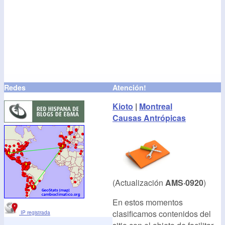
Redes
Atención!
Kioto
|
Montreal
Causas Antrópicas
(Actualización
AMS·0920
)
En estos momentos
clasificamos contenidos del
IP registrada