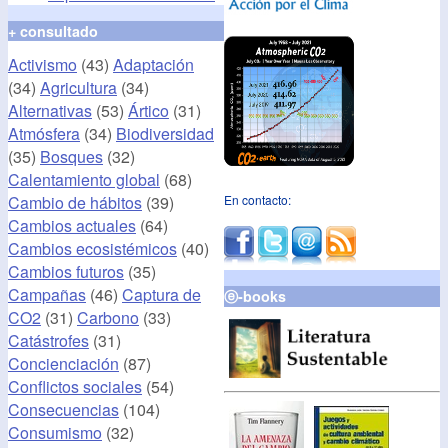
+ consultado
Activismo
(43)
Adaptación
(34)
Agricultura
(34)
Alternativas
(53)
Ártico
(31)
Atmósfera
(34)
Biodiversidad
(35)
Bosques
(32)
Calentamiento global
(68)
Cambio de hábitos
(39)
En contacto:
Cambios actuales
(64)
Cambios ecosistémicos
(40)
Cambios futuros
(35)
Campañas
(46)
Captura de
ⓔ-books
CO2
(31)
Carbono
(33)
Catástrofes
(31)
Concienciación
(87)
Conflictos sociales
(54)
Consecuencias
(104)
Consumismo
(32)