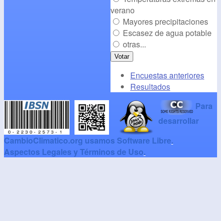
verano
Mayores precipitaciones
Escasez de agua potable
otras...
Encuestas anteriores
Resultados
Para
desarrollar
CambioClimatico.org usamos Software Libre
.
Aspectos Legales y Términos de Uso
.