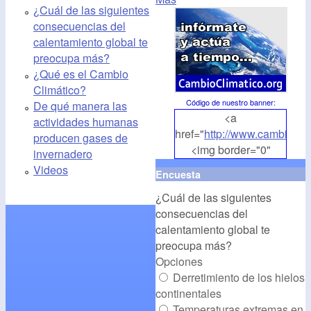
¿Cuál de las siguientes
consecuencias del
calentamiento global te
preocupa más?
¿Qué es el Cambio
Climático?
Código de nuestro banner
:
De qué manera las
<a
actividades humanas
href="
http://www.cambioclim
producen gases de
<img border="0"
invernadero
align="middle"
Videos
Encuesta
src="
http://www.cambioclim
¿Cuál de las siguientes
alt="CambioClimatico.org"
consecuencias del
/></a>
calentamiento global te
preocupa más?
Opciones
Derretimiento de los hielos
continentales
Temperaturas extremas en