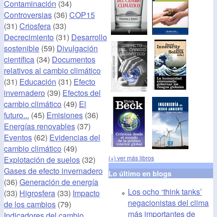
Contaminación
(34)
Controversias
(36)
COP15
(31)
Criosfera
(33)
Decrecimiento
(31)
Desarrollo
sostenible
(59)
Divulgación
científica
(34)
Documentos
relativos al cambio climático
(31)
Educación
(31)
Efecto
invernadero
(39)
Efectos del
cambio climático
(49)
El
futuro...
(45)
Emisiones
(36)
Energías renovables
(37)
Eventos
(62)
Evidencias del
cambio climático
(49)
(+) ver más libros
Explotación de suelos
(32)
Gases de efecto invernadero
Lo último en blogs
(36)
Generación de energía
Los ocho ‘think tanks’
(33)
Higrosfera
(33)
Impacto
negacionistas del clima
de los cambios
(79)
más importantes de
Indicadores del cambio