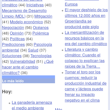
Europa
climático
(44)
Iniciativas
(40)
El mayor deshielo de los
Mecanismo de Desarrollo
últimos 12.000 años en
Limpio (MDL)
(31)
Mitigación
Groenlandia se
(41)
Modelo económico
(52)
producirá este siglo
Negociación
(56)
Océanos
La mercantilización de
(48)
Opinión
(73)
Polémica
recursos básicos en la
(42)
Políticas
(64)
era del cambio climático
Predicciones
(60)
Psicología
Literatura y cambio
ambiental
(34)
Salud
(37)
climático: Cuando el
Soluciones
(38)
Tecnologías
colapso lo explican las
(42)
Vulnerabilidad
(51)
¿Qué
raíces de la Tierra…
hacer ante el cambio
Tomar el toro por los
climático?
(36)
cuernos: reducir la
Lo más leído
producción industrial de
carne y lácteos puede
Hoy:
frenar su impacto
negativo en el clima
La ganadería amenaza
el medio ambiente
Más