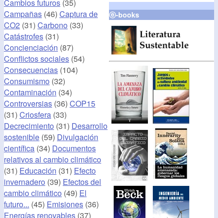
Cambios futuros
(35)
Campañas
(46)
Captura de
ⓔ-books
CO2
(31)
Carbono
(33)
Catástrofes
(31)
Concienciación
(87)
Conflictos sociales
(54)
Consecuencias
(104)
Consumismo
(32)
Contaminación
(34)
Controversias
(36)
COP15
(31)
Criosfera
(33)
Decrecimiento
(31)
Desarrollo
sostenible
(59)
Divulgación
científica
(34)
Documentos
relativos al cambio climático
(31)
Educación
(31)
Efecto
invernadero
(39)
Efectos del
cambio climático
(49)
El
futuro...
(45)
Emisiones
(36)
Energías renovables
(37)