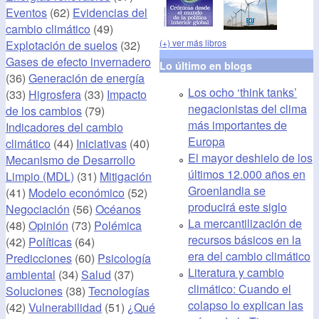
Eventos
(62)
Evidencias del
cambio climático
(49)
(+) ver más libros
Explotación de suelos
(32)
Gases de efecto invernadero
Lo último en blogs
(36)
Generación de energía
Los ocho ‘think tanks’
(33)
Higrosfera
(33)
Impacto
negacionistas del clima
de los cambios
(79)
más importantes de
Indicadores del cambio
Europa
climático
(44)
Iniciativas
(40)
El mayor deshielo de los
Mecanismo de Desarrollo
últimos 12.000 años en
Limpio (MDL)
(31)
Mitigación
Groenlandia se
(41)
Modelo económico
(52)
producirá este siglo
Negociación
(56)
Océanos
La mercantilización de
(48)
Opinión
(73)
Polémica
recursos básicos en la
(42)
Políticas
(64)
era del cambio climático
Predicciones
(60)
Psicología
Literatura y cambio
ambiental
(34)
Salud
(37)
climático: Cuando el
Soluciones
(38)
Tecnologías
colapso lo explican las
(42)
Vulnerabilidad
(51)
¿Qué