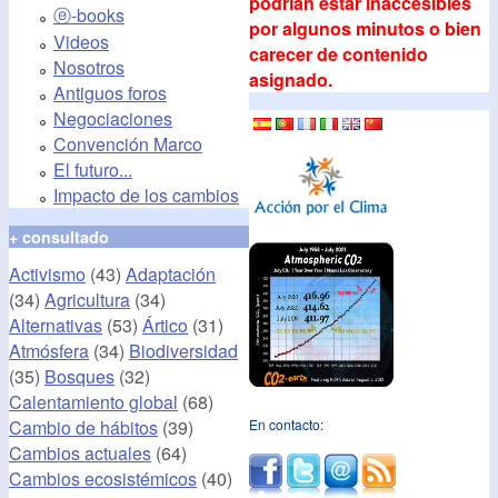
podrían estar inaccesibles
ⓔ-books
por algunos minutos o bien
Videos
carecer de contenido
Nosotros
asignado.
Antiguos foros
Negociaciones
Convención Marco
El futuro...
Impacto de los cambios
+ consultado
Activismo
(43)
Adaptación
(34)
Agricultura
(34)
Alternativas
(53)
Ártico
(31)
Atmósfera
(34)
Biodiversidad
(35)
Bosques
(32)
Calentamiento global
(68)
Cambio de hábitos
(39)
En contacto:
Cambios actuales
(64)
Cambios ecosistémicos
(40)