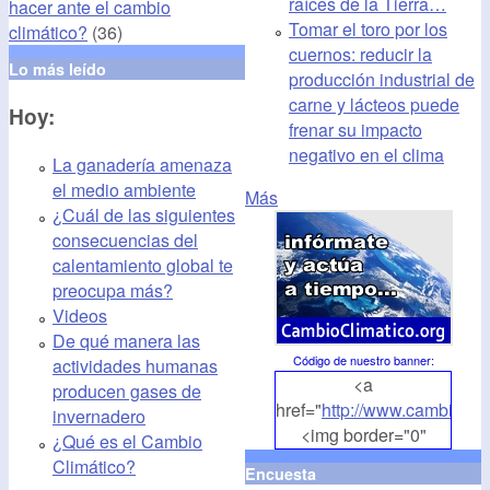
raíces de la Tierra…
hacer ante el cambio
Tomar el toro por los
climático?
(36)
cuernos: reducir la
Lo más leído
producción industrial de
carne y lácteos puede
Hoy:
frenar su impacto
negativo en el clima
La ganadería amenaza
el medio ambiente
Más
¿Cuál de las siguientes
consecuencias del
calentamiento global te
preocupa más?
Videos
De qué manera las
Código de nuestro banner
:
actividades humanas
<a
producen gases de
href="
http://www.cambioclim
invernadero
<img border="0"
¿Qué es el Cambio
align="middle"
Climático?
Encuesta
src="
http://www.cambioclim