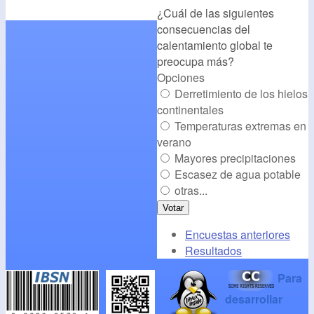
¿Cuál de las siguientes
alt="CambioClimatico.org"
consecuencias del
/></a>
calentamiento global te
preocupa más?
Opciones
Derretimiento de los hielos
continentales
Temperaturas extremas en
verano
Mayores precipitaciones
Escasez de agua potable
otras...
Encuestas anteriores
Resultados
Para
desarrollar