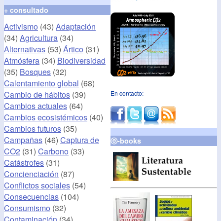
+ consultado
Activismo
(43)
Adaptación
(34)
Agricultura
(34)
Alternativas
(53)
Ártico
(31)
Atmósfera
(34)
Biodiversidad
(35)
Bosques
(32)
Calentamiento global
(68)
Cambio de hábitos
(39)
En contacto:
Cambios actuales
(64)
Cambios ecosistémicos
(40)
Cambios futuros
(35)
Campañas
(46)
Captura de
ⓔ-books
CO2
(31)
Carbono
(33)
Catástrofes
(31)
Concienciación
(87)
Conflictos sociales
(54)
Consecuencias
(104)
Consumismo
(32)
Contaminación
(34)