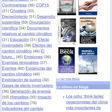
Controversias
(36)
COP15
(31)
Criosfera
(33)
Decrecimiento
(31)
Desarrollo
sostenible
(59)
Divulgación
científica
(34)
Documentos
relativos al cambio climático
(31)
Educación
(31)
Efecto
invernadero
(39)
Efectos del
cambio climático
(49)
El
futuro...
(45)
Emisiones
(36)
Energías renovables
(37)
Eventos
(62)
Evidencias del
cambio climático
(49)
(+) ver más libros
Explotación de suelos
(32)
Gases de efecto invernadero
Lo último en blogs
(36)
Generación de energía
Los ocho ‘think tanks’
(33)
Higrosfera
(33)
Impacto
negacionistas del clima
de los cambios
(79)
más importantes de
Indicadores del cambio