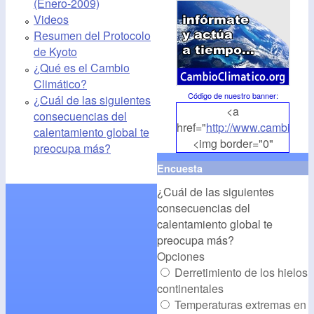
(Enero-2009)
Videos
Resumen del Protocolo
de Kyoto
¿Qué es el Cambio
Climático?
Código de nuestro banner
:
¿Cuál de las siguientes
<a
consecuencias del
href="
http://www.cambioclim
calentamiento global te
<img border="0"
preocupa más?
align="middle"
Encuesta
src="
http://www.cambioclim
¿Cuál de las siguientes
alt="CambioClimatico.org"
consecuencias del
/></a>
calentamiento global te
preocupa más?
Opciones
Derretimiento de los hielos
continentales
Temperaturas extremas en