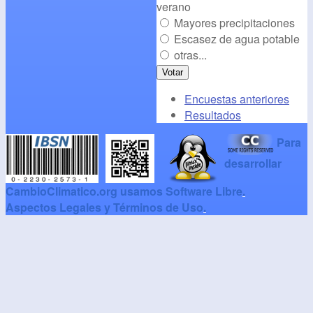
verano
Mayores precipitaciones
Escasez de agua potable
otras...
Encuestas anteriores
Resultados
Para
desarrollar
CambioClimatico.org usamos Software Libre
.
Aspectos Legales y Términos de Uso
.