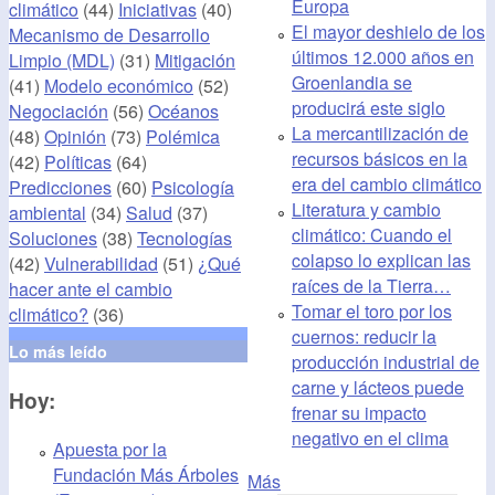
Europa
climático
(44)
Iniciativas
(40)
El mayor deshielo de los
Mecanismo de Desarrollo
últimos 12.000 años en
Limpio (MDL)
(31)
Mitigación
Groenlandia se
(41)
Modelo económico
(52)
producirá este siglo
Negociación
(56)
Océanos
La mercantilización de
(48)
Opinión
(73)
Polémica
recursos básicos en la
(42)
Políticas
(64)
era del cambio climático
Predicciones
(60)
Psicología
Literatura y cambio
ambiental
(34)
Salud
(37)
climático: Cuando el
Soluciones
(38)
Tecnologías
colapso lo explican las
(42)
Vulnerabilidad
(51)
¿Qué
raíces de la Tierra…
hacer ante el cambio
Tomar el toro por los
climático?
(36)
cuernos: reducir la
Lo más leído
producción industrial de
carne y lácteos puede
Hoy:
frenar su impacto
negativo en el clima
Apuesta por la
Fundación Más Árboles
Más