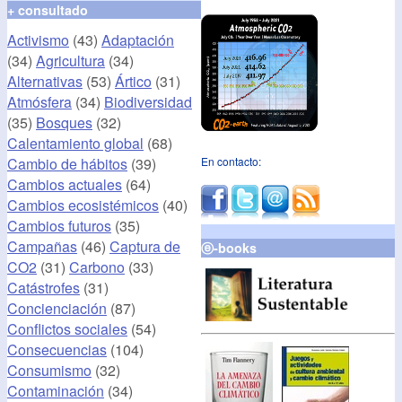
+ consultado
Activismo
(43)
Adaptación
(34)
Agricultura
(34)
Alternativas
(53)
Ártico
(31)
Atmósfera
(34)
Biodiversidad
(35)
Bosques
(32)
Calentamiento global
(68)
Cambio de hábitos
(39)
En contacto:
Cambios actuales
(64)
Cambios ecosistémicos
(40)
Cambios futuros
(35)
Campañas
(46)
Captura de
ⓔ-books
CO2
(31)
Carbono
(33)
Catástrofes
(31)
Concienciación
(87)
Conflictos sociales
(54)
Consecuencias
(104)
Consumismo
(32)
Contaminación
(34)