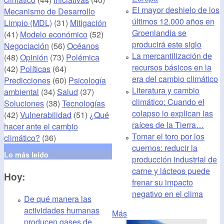
El mayor deshielo de los
Mecanismo de Desarrollo
últimos 12.000 años en
Limpio (MDL)
(31)
Mitigación
Groenlandia se
(41)
Modelo económico
(52)
producirá este siglo
Negociación
(56)
Océanos
La mercantilización de
(48)
Opinión
(73)
Polémica
recursos básicos en la
(42)
Políticas
(64)
era del cambio climático
Predicciones
(60)
Psicología
Literatura y cambio
ambiental
(34)
Salud
(37)
climático: Cuando el
Soluciones
(38)
Tecnologías
colapso lo explican las
(42)
Vulnerabilidad
(51)
¿Qué
raíces de la Tierra…
hacer ante el cambio
Tomar el toro por los
climático?
(36)
cuernos: reducir la
Lo más leído
producción industrial de
carne y lácteos puede
Hoy:
frenar su impacto
negativo en el clima
De qué manera las
actividades humanas
Más
producen gases de