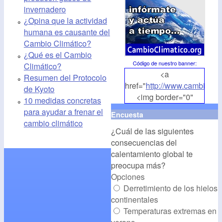
invernadero
¿Opina que la actividad
humana es causante del
Cambio Climático?
¿Qué es el Cambio
Código de nuestro banner
:
Climático?
<a
Resumen del Protocolo
href="
http://www.cambioclim
de Kyoto
<img border="0"
10 medidas concretas
align="middle"
para ayudar a frenar el
Encuesta
src="
http://www.cambioclim
cambio climático
¿Cuál de las siguientes
alt="CambioClimatico.org"
consecuencias del
/></a>
calentamiento global te
preocupa más?
Opciones
Derretimiento de los hielos
continentales
Temperaturas extremas en