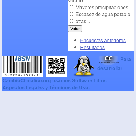
verano
Mayores precipitaciones
Escasez de agua potable
otras...
Encuestas anteriores
Resultados
Para
desarrollar
CambioClimatico.org usamos Software Libre
.
Aspectos Legales y Términos de Uso
.