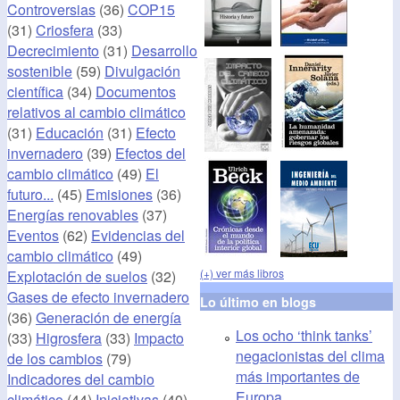
Controversias
(36)
COP15
(31)
Criosfera
(33)
Decrecimiento
(31)
Desarrollo
sostenible
(59)
Divulgación
científica
(34)
Documentos
relativos al cambio climático
(31)
Educación
(31)
Efecto
invernadero
(39)
Efectos del
cambio climático
(49)
El
futuro...
(45)
Emisiones
(36)
Energías renovables
(37)
Eventos
(62)
Evidencias del
cambio climático
(49)
(+) ver más libros
Explotación de suelos
(32)
Gases de efecto invernadero
Lo último en blogs
(36)
Generación de energía
Los ocho ‘think tanks’
(33)
Higrosfera
(33)
Impacto
negacionistas del clima
de los cambios
(79)
más importantes de
Indicadores del cambio
Europa
climático
(44)
Iniciativas
(40)