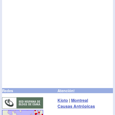
Redes
Atención!
Kioto
|
Montreal
Causas Antrópicas