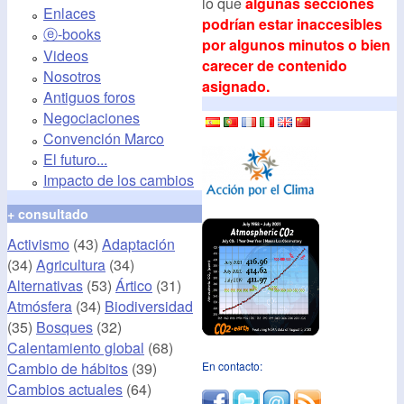
lo que
algunas secciones
Enlaces
podrían estar inaccesibles
ⓔ-books
por algunos minutos o bien
Videos
carecer de contenido
Nosotros
asignado.
Antiguos foros
Negociaciones
Convención Marco
El futuro...
Impacto de los cambios
+ consultado
Activismo
(43)
Adaptación
(34)
Agricultura
(34)
Alternativas
(53)
Ártico
(31)
Atmósfera
(34)
Biodiversidad
(35)
Bosques
(32)
Calentamiento global
(68)
Cambio de hábitos
(39)
En contacto:
Cambios actuales
(64)