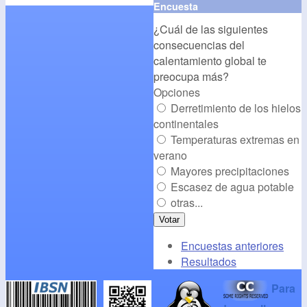
Encuesta
src="
http://www.cambioclim
¿Cuál de las siguientes
alt="CambioClimatico.org"
consecuencias del
/></a>
calentamiento global te
preocupa más?
Opciones
Derretimiento de los hielos
continentales
Temperaturas extremas en
verano
Mayores precipitaciones
Escasez de agua potable
otras...
Encuestas anteriores
Resultados
Para