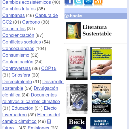
Cambios ecosistémicos
(40)
Cambios futuros
(35)
Campañas
(46)
Captura de
ⓔ-books
CO2
(31)
Carbono
(33)
Catástrofes
(31)
Concienciación
(87)
Conflictos sociales
(54)
Consecuencias
(104)
Consumismo
(32)
Contaminación
(34)
Controversias
(36)
COP15
(31)
Criosfera
(33)
Decrecimiento
(31)
Desarrollo
sostenible
(59)
Divulgación
científica
(34)
Documentos
relativos al cambio climático
(31)
Educación
(31)
Efecto
invernadero
(39)
Efectos del
cambio climático
(49)
El
futuro...
(45)
Emisiones
(36)