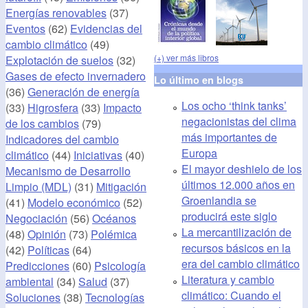
Energías renovables
(37)
Eventos
(62)
Evidencias del
cambio climático
(49)
(+) ver más libros
Explotación de suelos
(32)
Gases de efecto invernadero
Lo último en blogs
(36)
Generación de energía
Los ocho ‘think tanks’
(33)
Higrosfera
(33)
Impacto
negacionistas del clima
de los cambios
(79)
más importantes de
Indicadores del cambio
Europa
climático
(44)
Iniciativas
(40)
El mayor deshielo de los
Mecanismo de Desarrollo
últimos 12.000 años en
Limpio (MDL)
(31)
Mitigación
Groenlandia se
(41)
Modelo económico
(52)
producirá este siglo
Negociación
(56)
Océanos
La mercantilización de
(48)
Opinión
(73)
Polémica
recursos básicos en la
(42)
Políticas
(64)
era del cambio climático
Predicciones
(60)
Psicología
Literatura y cambio
ambiental
(34)
Salud
(37)
climático: Cuando el
Soluciones
(38)
Tecnologías