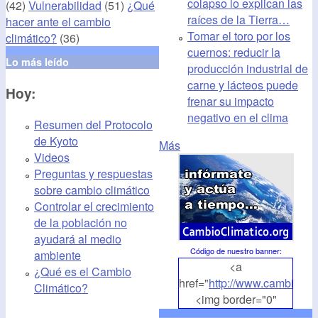
colapso lo explican las
(42)
Vulnerabilidad
(51)
¿Qué
raíces de la Tierra…
hacer ante el cambio
Tomar el toro por los
climático?
(36)
cuernos: reducir la
Lo más leído
producción industrial de
carne y lácteos puede
Hoy:
frenar su impacto
negativo en el clima
Resumen del Protocolo
de Kyoto
Más
Videos
Preguntas y respuestas
sobre cambio climático
Controlar el crecimiento
de la población no
ayudará al medio
Código de nuestro banner
:
ambiente
<a
¿Qué es el Cambio
href="
http://www.cambioclim
Climático?
<img border="0"
align="middle"