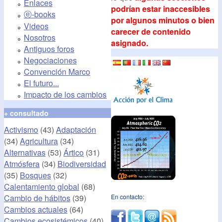
Enlaces
podrían estar inaccesibles
ⓔ-books
por algunos minutos o bien
Videos
carecer de contenido
Nosotros
asignado.
Antiguos foros
Negociaciones
Convención Marco
El futuro...
Impacto de los cambios
+ consultado
Activismo
(43)
Adaptación
(34)
Agricultura
(34)
Alternativas
(53)
Ártico
(31)
Atmósfera
(34)
Biodiversidad
(35)
Bosques
(32)
Calentamiento global
(68)
Cambio de hábitos
(39)
En contacto:
Cambios actuales
(64)
Cambios ecosistémicos
(40)