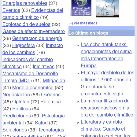
Energías renovables
(37)
Eventos
(62)
Evidencias del
cambio climático
(49)
(+) ver más libros
Explotación de suelos
(32)
Gases de efecto invernadero
Lo último en blogs
(36)
Generación de energía
Los ocho ‘think tanks’
(33)
Higrosfera
(33)
Impacto
negacionistas del clima
de los cambios
(79)
más importantes de
Indicadores del cambio
Europa
climático
(44)
Iniciativas
(40)
El mayor deshielo de los
Mecanismo de Desarrollo
últimos 12.000 años en
Limpio (MDL)
(31)
Mitigación
Groenlandia se
(41)
Modelo económico
(52)
producirá este siglo
Negociación
(56)
Océanos
La mercantilización de
(48)
Opinión
(73)
Polémica
recursos básicos en la
(42)
Políticas
(64)
era del cambio climático
Predicciones
(60)
Psicología
Literatura y cambio
ambiental
(34)
Salud
(37)
climático: Cuando el
Soluciones
(38)
Tecnologías
colapso lo explican las
(42)
Vulnerabilidad
(51)
¿Qué