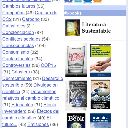
Cambios futuros
(35)
Campañas
(46)
Captura de
ⓔ-books
CO2
(31)
Carbono
(33)
Catástrofes
(31)
Concienciación
(87)
Conflictos sociales
(54)
Consecuencias
(104)
Consumismo
(32)
Contaminación
(34)
Controversias
(36)
COP15
(31)
Criosfera
(33)
Decrecimiento
(31)
Desarrollo
sostenible
(59)
Divulgación
científica
(34)
Documentos
relativos al cambio climático
(31)
Educación
(31)
Efecto
invernadero
(39)
Efectos del
cambio climático
(49)
El
futuro...
(45)
Emisiones
(36)