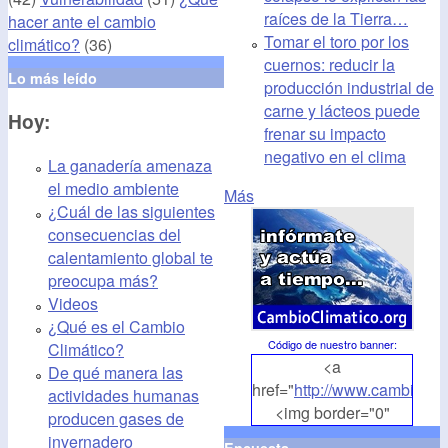
raíces de la Tierra…
hacer ante el cambio
Tomar el toro por los
climático?
(36)
cuernos: reducir la
Lo más leído
producción industrial de
carne y lácteos puede
Hoy:
frenar su impacto
negativo en el clima
La ganadería amenaza
el medio ambiente
Más
¿Cuál de las siguientes
consecuencias del
calentamiento global te
preocupa más?
Videos
¿Qué es el Cambio
Código de nuestro banner
:
Climático?
<a
De qué manera las
href="
http://www.cambioclim
actividades humanas
<img border="0"
producen gases de
align="middle"
invernadero
Encuesta