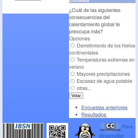
src="
http://www.cambioclim
¿Cuál de las siguientes
alt="CambioClimatico.org"
consecuencias del
/></a>
calentamiento global te
preocupa más?
Opciones
Derretimiento de los hielos
continentales
Temperaturas extremas en
verano
Mayores precipitaciones
Escasez de agua potable
otras...
Encuestas anteriores
Resultados
Para
desarrollar