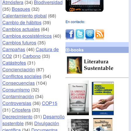
Atmósfera
(34)
Biodiversidad
(35)
Bosques
(32)
Calentamiento global
(68)
Cambio de hábitos
(39)
En contacto:
Cambios actuales
(64)
Cambios ecosistémicos
(40)
Cambios futuros
(35)
Campañas
(46)
Captura de
ⓔ-books
CO2
(31)
Carbono
(33)
Catástrofes
(31)
Concienciación
(87)
Conflictos sociales
(54)
Consecuencias
(104)
Consumismo
(32)
Contaminación
(34)
Controversias
(36)
COP15
(31)
Criosfera
(33)
Decrecimiento
(31)
Desarrollo
sostenible
(59)
Divulgación
científica
(34)
Documentos