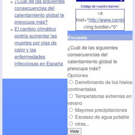
¿Cuál de las siguientes
Código de nuestro banner
:
consecuencias del
<a
calentamiento global te
href="
http://www.cambioclim
preocupa más?
<img border="0"
El cambio climático
align="middle"
podría aumentar las
Encuesta
src="
http://www.cambioclim
muertes por olas de
¿Cuál de las siguientes
alt="CambioClimatico.org"
calor y las
consecuencias del
/></a>
enfermedades
calentamiento global te
infecciosas en España
preocupa más?
Opciones
Derretimiento de los hielos
continentales
Temperaturas extremas en
verano
Mayores precipitaciones
Escasez de agua potable
otras...