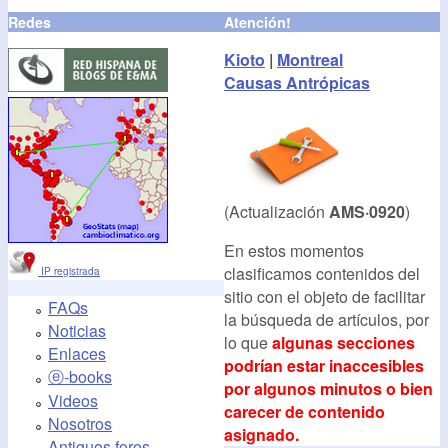
Redes
Atención!
Kioto
|
Montreal
Causas Antrópicas
(Actualización
AMS·0920
)
En estos momentos
clasificamos contenidos del
IP registrada
sitio con el objeto de facilitar
FAQs
la búsqueda de artículos, por
Noticias
lo que
algunas secciones
Enlaces
podrían estar inaccesibles
ⓔ-books
por algunos minutos o bien
Videos
carecer de contenido
Nosotros
asignado.
Antiguos foros