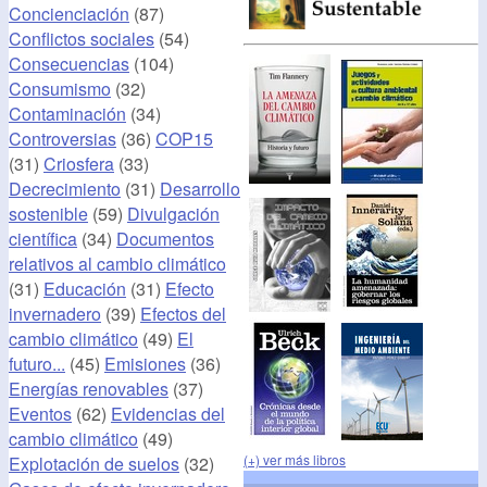
Concienciación
(87)
Conflictos sociales
(54)
Consecuencias
(104)
Consumismo
(32)
Contaminación
(34)
Controversias
(36)
COP15
(31)
Criosfera
(33)
Decrecimiento
(31)
Desarrollo
sostenible
(59)
Divulgación
científica
(34)
Documentos
relativos al cambio climático
(31)
Educación
(31)
Efecto
invernadero
(39)
Efectos del
cambio climático
(49)
El
futuro...
(45)
Emisiones
(36)
Energías renovables
(37)
Eventos
(62)
Evidencias del
cambio climático
(49)
(+) ver más libros
Explotación de suelos
(32)