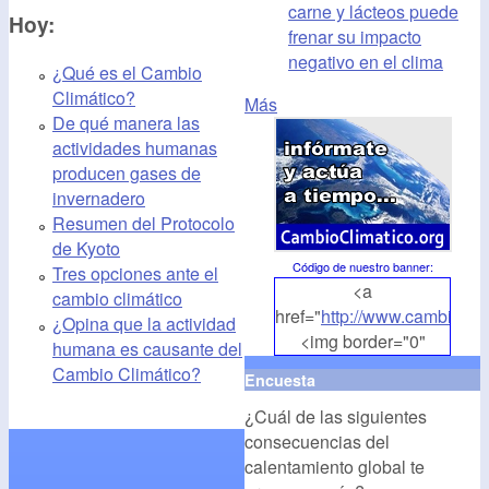
carne y lácteos puede
Hoy:
frenar su impacto
negativo en el clima
¿Qué es el Cambio
Climático?
Más
De qué manera las
actividades humanas
producen gases de
invernadero
Resumen del Protocolo
de Kyoto
Código de nuestro banner
:
Tres opciones ante el
<a
cambio climático
href="
http://www.cambioclim
¿Opina que la actividad
<img border="0"
humana es causante del
align="middle"
Cambio Climático?
Encuesta
src="
http://www.cambioclim
¿Cuál de las siguientes
alt="CambioClimatico.org"
consecuencias del
/></a>
calentamiento global te