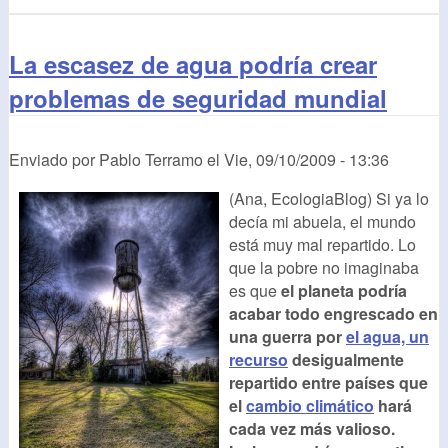
La escasez de agua podría crear
problemas de seguridad mundial
Enviado por
Pablo Terramo
el
Vie, 09/10/2009 - 13:36
(Ana, EcologiaBlog) Si ya lo
decía mi abuela, el mundo
está muy mal repartido. Lo
que la pobre no imaginaba
es que
el planeta podría
acabar todo engrescado en
una guerra por
el agua, un
recurso
desigualmente
repartido entre países que
el
cambio climático
hará
cada vez más valioso.