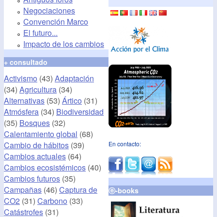
Negociaciones
Convención Marco
El futuro...
Impacto de los cambios
+ consultado
Activismo
(43)
Adaptación
(34)
Agricultura
(34)
Alternativas
(53)
Ártico
(31)
Atmósfera
(34)
Biodiversidad
(35)
Bosques
(32)
Calentamiento global
(68)
Cambio de hábitos
(39)
En contacto:
Cambios actuales
(64)
Cambios ecosistémicos
(40)
Cambios futuros
(35)
Campañas
(46)
Captura de
ⓔ-books
CO2
(31)
Carbono
(33)
Catástrofes
(31)