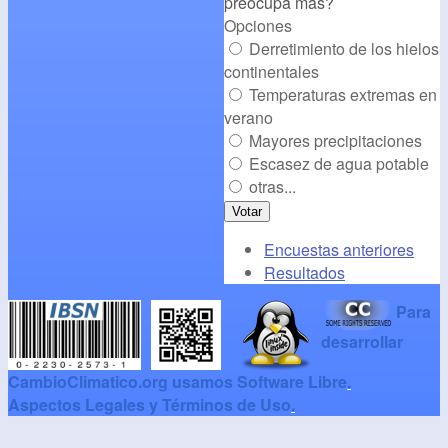
preocupa más?
Opciones
Derretimiento de los hielos
continentales
Temperaturas extremas en
verano
Mayores precipitaciones
Escasez de agua potable
otras...
Encuestas anteriores
Resultados
Para
desarrollar
CambioClimatico.org usamos Software Libre
.
Aspectos Legales y Términos de Uso
.