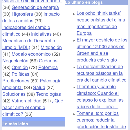
Gases de efecto invernadero
Lo último en blogs
(36)
Generación de energía
Los ocho ‘think tanks’
(33)
Higrosfera
(33)
Impacto
negacionistas del clima
de los cambios
(79)
más importantes de
Indicadores del cambio
Europa
climático
(44)
Iniciativas
(40)
El mayor deshielo de los
Mecanismo de Desarrollo
últimos 12.000 años en
Limpio (MDL)
(31)
Mitigación
Groenlandia se
(41)
Modelo económico
(52)
producirá este siglo
Negociación
(56)
Océanos
La mercantilización de
(48)
Opinión
(73)
Polémica
recursos básicos en la
(42)
Políticas
(64)
era del cambio climático
Predicciones
(60)
Psicología
Literatura y cambio
ambiental
(34)
Salud
(37)
climático: Cuando el
Soluciones
(38)
Tecnologías
colapso lo explican las
(42)
Vulnerabilidad
(51)
¿Qué
raíces de la Tierra…
hacer ante el cambio
Tomar el toro por los
climático?
(36)
cuernos: reducir la
Lo más leído
producción industrial de