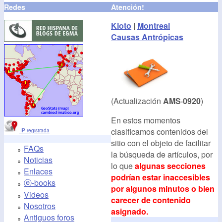
Redes
Atención!
Kioto
|
Montreal
Causas Antrópicas
(Actualización
AMS·0920
)
En estos momentos
clasificamos contenidos del
IP registrada
sitio con el objeto de facilitar
FAQs
la búsqueda de artículos, por
Noticias
lo que
algunas secciones
Enlaces
podrían estar inaccesibles
ⓔ-books
por algunos minutos o bien
Videos
carecer de contenido
Nosotros
asignado.
Antiguos foros