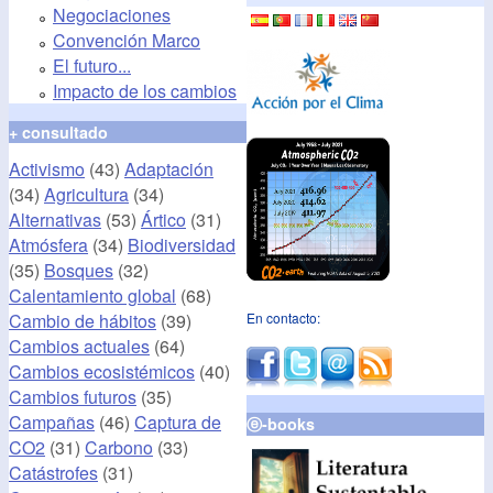
Negociaciones
Convención Marco
El futuro...
Impacto de los cambios
+ consultado
Activismo
(43)
Adaptación
(34)
Agricultura
(34)
Alternativas
(53)
Ártico
(31)
Atmósfera
(34)
Biodiversidad
(35)
Bosques
(32)
Calentamiento global
(68)
Cambio de hábitos
(39)
En contacto:
Cambios actuales
(64)
Cambios ecosistémicos
(40)
Cambios futuros
(35)
Campañas
(46)
Captura de
ⓔ-books
CO2
(31)
Carbono
(33)
Catástrofes
(31)