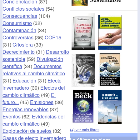
Concienciación
(87)
Conflictos sociales
(54)
Consecuencias
(104)
Consumismo
(32)
Contaminación
(34)
Controversias
(36)
COP15
(31)
Criosfera
(33)
Decrecimiento
(31)
Desarrollo
sostenible
(59)
Divulgación
científica
(34)
Documentos
relativos al cambio climático
(31)
Educación
(31)
Efecto
invernadero
(39)
Efectos del
cambio climático
(49)
El
futuro...
(45)
Emisiones
(36)
Energías renovables
(37)
Eventos
(62)
Evidencias del
cambio climático
(49)
(+) ver más libros
Explotación de suelos
(32)
Gases de efecto invernadero
Lo último en blogs