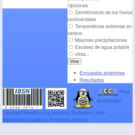
Opciones
Derretimiento de los hielos
continentales
Temperaturas extremas en
verano
Mayores precipitaciones
Escasez de agua potable
otras...
Encuestas anteriores
Resultados
Para
desarrollar
CambioClimatico.org usamos Software Libre
.
Aspectos Legales y Términos de Uso
.