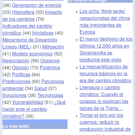
(36)
Generación de energía
Los ocho ‘think tanks’
(33)
Higrosfera
(33)
Impacto
negacionistas del clima
de los cambios
(79)
más importantes de
Indicadores del cambio
Europa
climático
(44)
Iniciativas
(40)
El mayor deshielo de los
Mecanismo de Desarrollo
últimos 12.000 años en
Limpio (MDL)
(31)
Mitigación
Groenlandia se
(41)
Modelo económico
(52)
producirá este siglo
Negociación
(56)
Océanos
La mercantilización de
(48)
Opinión
(73)
Polémica
recursos básicos en la
(42)
Políticas
(64)
era del cambio climático
Predicciones
(60)
Psicología
Literatura y cambio
ambiental
(34)
Salud
(37)
climático: Cuando el
Soluciones
(38)
Tecnologías
colapso lo explican las
(42)
Vulnerabilidad
(51)
¿Qué
raíces de la Tierra…
hacer ante el cambio
Tomar el toro por los
climático?
(36)
cuernos: reducir la
Lo más leído
producción industrial de