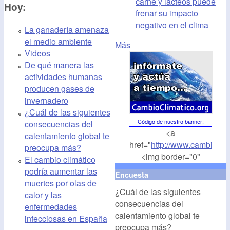
carne y lácteos puede
Hoy:
frenar su impacto
negativo en el clima
La ganadería amenaza
el medio ambiente
Más
Videos
De qué manera las
actividades humanas
producen gases de
invernadero
¿Cuál de las siguientes
Código de nuestro banner
:
consecuencias del
<a
calentamiento global te
href="
http://www.cambioclim
preocupa más?
<img border="0"
El cambio climático
align="middle"
podría aumentar las
Encuesta
src="
http://www.cambioclim
muertes por olas de
¿Cuál de las siguientes
alt="CambioClimatico.org"
calor y las
consecuencias del
/></a>
enfermedades
calentamiento global te
infecciosas en España
preocupa más?