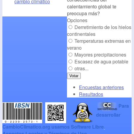
cambio climático
calentamiento global te
preocupa más?
Opciones
Derretimiento de los hielos
continentales
Temperaturas extremas en
verano
Mayores precipitaciones
Escasez de agua potable
otras...
Encuestas anteriores
Resultados
Para
desarrollar
CambioClimatico.org usamos Software Libre
.
Aspectos Legales y Términos de Uso
.