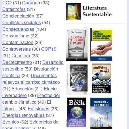
CO2
(31)
Carbono
(33)
Catástrofes
(31)
Concienciación
(87)
Conflictos sociales
(54)
Consecuencias
(104)
Consumismo
(32)
Contaminación
(34)
Controversias
(36)
COP15
(31)
Criosfera
(33)
Decrecimiento
(31)
Desarrollo
sostenible
(59)
Divulgación
científica
(34)
Documentos
relativos al cambio climático
(31)
Educación
(31)
Efecto
invernadero
(39)
Efectos del
cambio climático
(49)
El
futuro...
(45)
Emisiones
(36)
Energías renovables
(37)
Eventos
(62)
Evidencias del
cambio climático
(49)