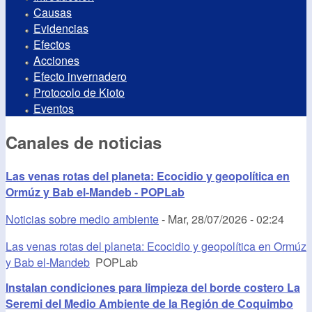
Causas
Evidencias
Efectos
Acciones
Efecto invernadero
Protocolo de Kioto
Eventos
Canales de noticias
Las venas rotas del planeta: Ecocidio y geopolítica en
Ormúz y Bab el-Mandeb - POPLab
Noticias sobre medio ambiente
-
Mar, 28/07/2026 - 02:24
Las venas rotas del planeta: Ecocidio y geopolítica en Ormúz
y Bab el-Mandeb
POPLab
Instalan condiciones para limpieza del borde costero La
Seremi del Medio Ambiente de la Región de Coquimbo