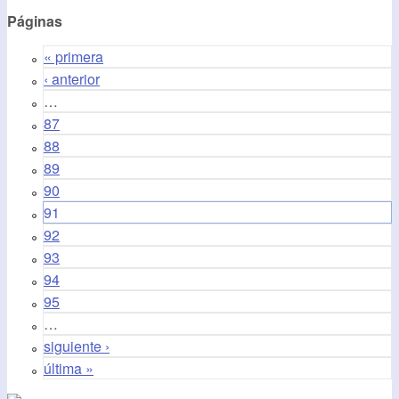
Páginas
« primera
‹ anterior
…
87
88
89
90
91
92
93
94
95
…
siguiente ›
última »