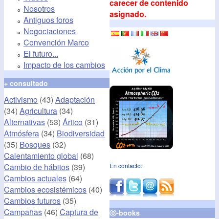
carecer de contenido
Nosotros
asignado.
Antiguos foros
Negociaciones
Convención Marco
El futuro...
Impacto de los cambios
+ consultado
Activismo
(43)
Adaptación
(34)
Agricultura
(34)
Alternativas
(53)
Ártico
(31)
Atmósfera
(34)
Biodiversidad
(35)
Bosques
(32)
Calentamiento global
(68)
Cambio de hábitos
(39)
En contacto:
Cambios actuales
(64)
Cambios ecosistémicos
(40)
Cambios futuros
(35)
Campañas
(46)
Captura de
ⓔ-books