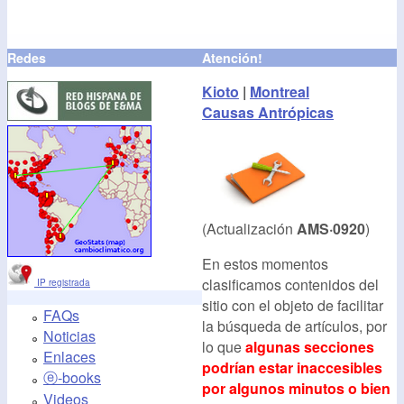
Redes
Atención!
Kioto
|
Montreal
Causas Antrópicas
(Actualización
AMS·0920
)
En estos momentos
clasificamos contenidos del
IP registrada
sitio con el objeto de facilitar
FAQs
la búsqueda de artículos, por
Noticias
lo que
algunas secciones
Enlaces
podrían estar inaccesibles
ⓔ-books
por algunos minutos o bien
Videos