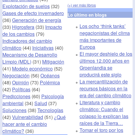
(+) ver más libros
Explotación de suelos
(32)
Gases de efecto invernadero
Lo último en blogs
(36)
Generación de energía
Los ocho ‘think tanks’
(33)
Higrosfera
(33)
Impacto
negacionistas del clima
de los cambios
(79)
más importantes de
Indicadores del cambio
Europa
climático
(44)
Iniciativas
(40)
El mayor deshielo de los
Mecanismo de Desarrollo
últimos 12.000 años en
Limpio (MDL)
(31)
Mitigación
Groenlandia se
(41)
Modelo económico
(52)
producirá este siglo
Negociación
(56)
Océanos
La mercantilización de
(48)
Opinión
(73)
Polémica
recursos básicos en la
(42)
Políticas
(64)
era del cambio climático
Predicciones
(60)
Psicología
Literatura y cambio
ambiental
(34)
Salud
(37)
climático: Cuando el
Soluciones
(38)
Tecnologías
colapso lo explican las
(42)
Vulnerabilidad
(51)
¿Qué
raíces de la Tierra…
hacer ante el cambio
Tomar el toro por los
climático?
(36)