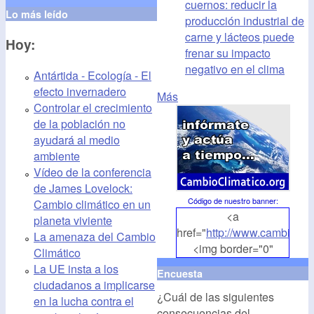
cuernos: reducir la
Lo más leído
producción industrial de
carne y lácteos puede
Hoy:
frenar su impacto
negativo en el clima
Antártida - Ecología - El
efecto invernadero
Más
Controlar el crecimiento
de la población no
ayudará al medio
ambiente
Vídeo de la conferencia
de James Lovelock:
Código de nuestro banner
:
Cambio climático en un
<a
planeta viviente
href="
http://www.cambioclim
La amenaza del Cambio
<img border="0"
Climático
align="middle"
La UE insta a los
Encuesta
src="
http://www.cambioclim
ciudadanos a implicarse
¿Cuál de las siguientes
alt="CambioClimatico.org"
en la lucha contra el
consecuencias del
/></a>