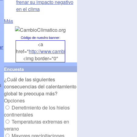
frenar su impacto negativo
en el clima
Más
Código de nuestro banner
:
<a
ar
href="
http://www.cambioclimatico.org
">
<img border="0"
align="middle"
Encuesta
src="
http://www.cambioclimatico.org/banners/banner1.
¿Cuál de las siguientes
alt="CambioClimatico.org"
s
consecuencias del calentamiento
/></a>
global te preocupa más?
Opciones
Derretimiento de los hielos
continentales
Temperaturas extremas en
verano
Mayores precipitaciones