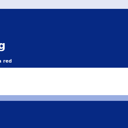
g
a red