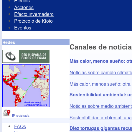
Efectos
Acciones
Efecto invernadero
Protocolo de Kioto
Eventos
Redes
Canales de notici
Más calor, menos sueño: otr
Noticias sobre cambio climáti
Más calor, menos sueño: otra 
Sostenibilidad ambiental: u
Noticias sobre medio ambien
IP registrada
Sostenibilidad ambiental: un
FAQs
Diez tortugas gigantes rec