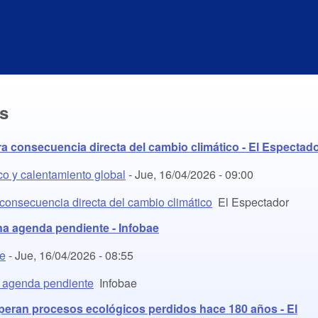
as
a consecuencia directa del cambio climático - El Espectad
co y calentamiento global
-
Jue, 16/04/2026 - 09:00
consecuencia directa del cambio climático
El Espectador
na agenda pendiente - Infobae
te
-
Jue, 16/04/2026 - 08:55
a agenda pendiente
Infobae
uperan procesos ecológicos perdidos hace 180 años - El