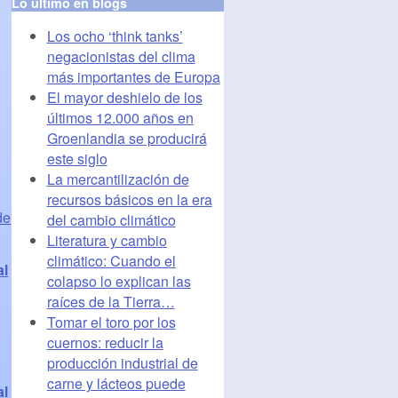
Lo último en blogs
Los ocho ‘think tanks’
negacionistas del clima
más importantes de Europa
El mayor deshielo de los
últimos 12.000 años en
Groenlandia se producirá
este siglo
La mercantilización de
recursos básicos en la era
de
del cambio climático
Literatura y cambio
climático: Cuando el
al
colapso lo explican las
raíces de la Tierra…
Tomar el toro por los
cuernos: reducir la
producción industrial de
carne y lácteos puede
al