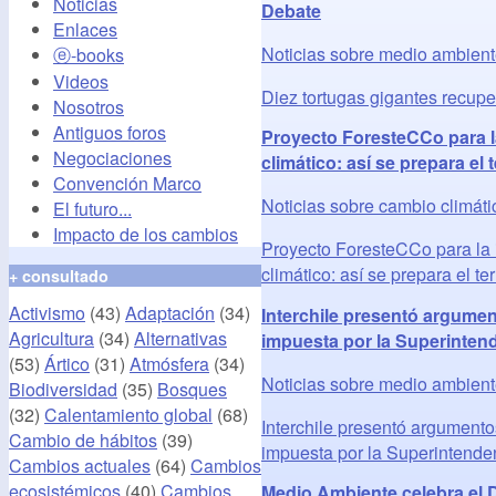
Noticias
Debate
Enlaces
Noticias sobre medio ambien
ⓔ-books
Videos
Diez tortugas gigantes recup
Nosotros
Antiguos foros
Proyecto ForesteCCo para l
Negociaciones
climático: así se prepara el 
Convención Marco
Noticias sobre cambio climáti
El futuro...
Impacto de los cambios
Proyecto ForesteCCo para la 
climático: así se prepara el ter
+ consultado
Activismo
(43)
Adaptación
(34)
Interchile presentó argumen
Agricultura
(34)
Alternativas
impuesta por la Superintend
(53)
Ártico
(31)
Atmósfera
(34)
Noticias sobre medio ambien
Biodiversidad
(35)
Bosques
(32)
Calentamiento global
(68)
Interchile presentó argumento
Cambio de hábitos
(39)
impuesta por la Superintende
Cambios actuales
(64)
Cambios
ecosistémicos
(40)
Cambios
Medio Ambiente celebra el D