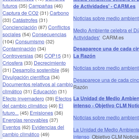
futuros
(35)
Campañas
(46)
de Actividades' - CARM.es
Captura de CO2
(31)
Carbono
Noticias sobre medio ambien
(33)
Catástrofes
(31)
Concienciación
(87)
Conflictos
Medio Ambiente celebra el Día
sociales
(54)
Consecuencias
Actividades'
CARM.es
(104)
Consumismo
(32)
Contaminación
(34)
Desaparece una de cada ci
Controversias
(36)
COP15
(31)
La Razón
Criosfera
(33)
Decrecimiento
Noticias sobre medio ambien
(31)
Desarrollo sostenible
(59)
Divulgación científica
(34)
Desaparece una de cada cinc
Documentos relativos al cambio
Razón
climático
(31)
Educación
(31)
La Unidad de Medio Ambient
Efecto invernadero
(39)
Efectos
intenso - Objetivo CLM Noti
del cambio climático
(49)
El
futuro...
(45)
Emisiones
(36)
Noticias sobre medio ambien
Energías renovables
(37)
Eventos
(62)
Evidencias del
La Unidad de Medio Ambiente 
cambio climático
(49)
intenso
Objetivo CLM Noticia