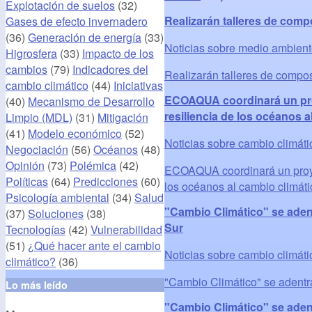
Explotación de suelos
(32)
Realizarán talleres de compo
Gases de efecto invernadero
(36)
Generación de energía
(33)
Noticias sobre medio ambien
Higrosfera
(33)
Impacto de los
cambios
(79)
Indicadores del
Realizarán talleres de compost
cambio climático
(44)
Iniciativas
ECOAQUA coordinará un proy
(40)
Mecanismo de Desarrollo
resiliencia de los océanos a
Limpio (MDL)
(31)
Mitigación
(41)
Modelo económico
(52)
Noticias sobre cambio climáti
Negociación
(56)
Océanos
(48)
Opinión
(73)
Polémica
(42)
ECOAQUA coordinará un proyect
Políticas
(64)
Predicciones
(60)
los océanos al cambio climáti
Psicología ambiental
(34)
Salud
"Cambio Climático" se adent
(37)
Soluciones
(38)
Sur
Tecnologías
(42)
Vulnerabilidad
(51)
¿Qué hacer ante el cambio
Noticias sobre cambio climáti
climático?
(36)
"Cambio Climático" se adentra
Lo más leído
"Cambio Climático" se adent