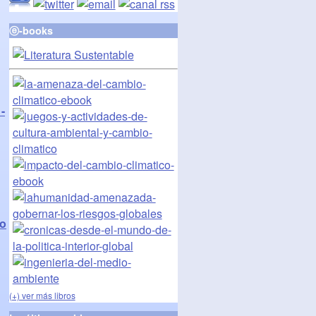
ⓔ-books
-
co
(+) ver más libros