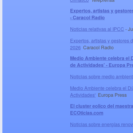
Expertos, artistas y gestor
- Caracol Radio
Noticias relativas al IPCC
-
Ju
Expertos, artistas y gestores
2026
Caracol Radio
Medio Ambiente celebra el D
de Actividades' - Europa Pr
Noticias sobre medio ambien
Medio Ambiente celebra el Día
Actividades'
Europa Press
El cluster eolico del maestr
ECOticias.com
Noticias sobre energías reno