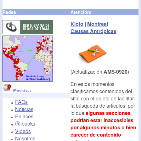
Redes
Atención!
Kioto
|
Montreal
Causas Antrópicas
(Actualización
AMS·0920
)
En estos momentos
clasificamos contenidos del
IP registrada
sitio con el objeto de facilitar
FAQs
la búsqueda de artículos, por
Noticias
lo que
algunas secciones
Enlaces
podrían estar inaccesibles
ⓔ-books
por algunos minutos o bien
Videos
carecer de contenido
Nosotros