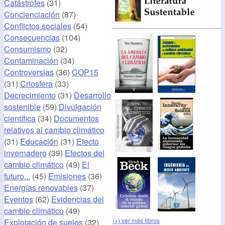
Catástrofes
(31)
Concienciación
(87)
Conflictos sociales
(54)
Consecuencias
(104)
Consumismo
(32)
Contaminación
(34)
Controversias
(36)
COP15
(31)
Criosfera
(33)
Decrecimiento
(31)
Desarrollo
sostenible
(59)
Divulgación
científica
(34)
Documentos
relativos al cambio climático
(31)
Educación
(31)
Efecto
invernadero
(39)
Efectos del
cambio climático
(49)
El
futuro...
(45)
Emisiones
(36)
Energías renovables
(37)
Eventos
(62)
Evidencias del
cambio climático
(49)
(+) ver más libros
Explotación de suelos
(32)