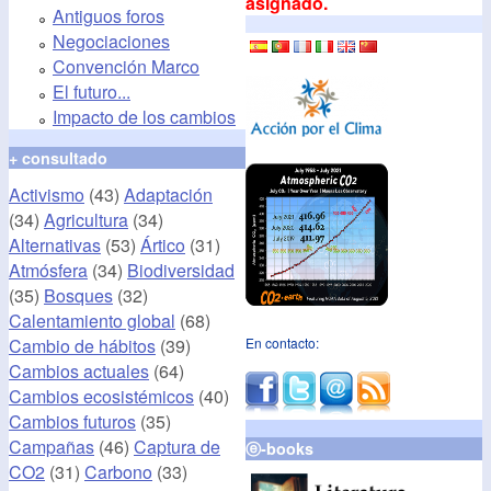
asignado.
Antiguos foros
Negociaciones
Convención Marco
El futuro...
Impacto de los cambios
+ consultado
Activismo
(43)
Adaptación
(34)
Agricultura
(34)
Alternativas
(53)
Ártico
(31)
Atmósfera
(34)
Biodiversidad
(35)
Bosques
(32)
Calentamiento global
(68)
Cambio de hábitos
(39)
En contacto:
Cambios actuales
(64)
Cambios ecosistémicos
(40)
Cambios futuros
(35)
Campañas
(46)
Captura de
ⓔ-books
CO2
(31)
Carbono
(33)