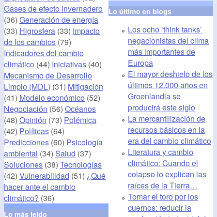
Gases de efecto invernadero
Lo último en blogs
(36)
Generación de energía
Los ocho ‘think tanks’
(33)
Higrosfera
(33)
Impacto
negacionistas del clima
de los cambios
(79)
más importantes de
Indicadores del cambio
Europa
climático
(44)
Iniciativas
(40)
El mayor deshielo de los
Mecanismo de Desarrollo
últimos 12.000 años en
Limpio (MDL)
(31)
Mitigación
Groenlandia se
(41)
Modelo económico
(52)
producirá este siglo
Negociación
(56)
Océanos
La mercantilización de
(48)
Opinión
(73)
Polémica
recursos básicos en la
(42)
Políticas
(64)
era del cambio climático
Predicciones
(60)
Psicología
Literatura y cambio
ambiental
(34)
Salud
(37)
climático: Cuando el
Soluciones
(38)
Tecnologías
colapso lo explican las
(42)
Vulnerabilidad
(51)
¿Qué
raíces de la Tierra…
hacer ante el cambio
Tomar el toro por los
climático?
(36)
cuernos: reducir la
Lo más leído