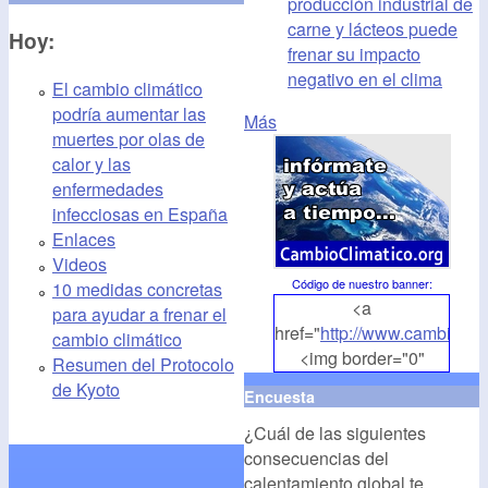
producción industrial de
carne y lácteos puede
Hoy:
frenar su impacto
negativo en el clima
El cambio climático
podría aumentar las
Más
muertes por olas de
calor y las
enfermedades
infecciosas en España
Enlaces
Videos
Código de nuestro banner
:
10 medidas concretas
<a
para ayudar a frenar el
href="
http://www.cambioclim
cambio climático
<img border="0"
Resumen del Protocolo
align="middle"
de Kyoto
Encuesta
src="
http://www.cambioclim
¿Cuál de las siguientes
alt="CambioClimatico.org"
consecuencias del
/></a>
calentamiento global te