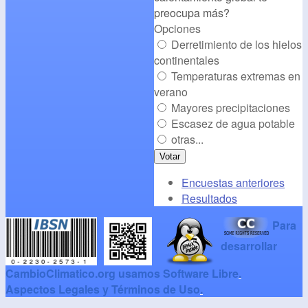
preocupa más?
Opciones
Derretimiento de los hielos
continentales
Temperaturas extremas en
verano
Mayores precipitaciones
Escasez de agua potable
otras...
Encuestas anteriores
Resultados
Para
desarrollar
CambioClimatico.org usamos Software Libre
.
Aspectos Legales y Términos de Uso
.