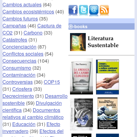
Cambios actuales
(64)
Cambios ecosistémicos
(40)
Cambios futuros
(35)
Campañas
(46)
Captura de
ⓔ-books
CO2
(31)
Carbono
(33)
Catástrofes
(31)
Concienciación
(87)
Conflictos sociales
(54)
Consecuencias
(104)
Consumismo
(32)
Contaminación
(34)
Controversias
(36)
COP15
(31)
Criosfera
(33)
Decrecimiento
(31)
Desarrollo
sostenible
(59)
Divulgación
científica
(34)
Documentos
relativos al cambio climático
(31)
Educación
(31)
Efecto
invernadero
(39)
Efectos del