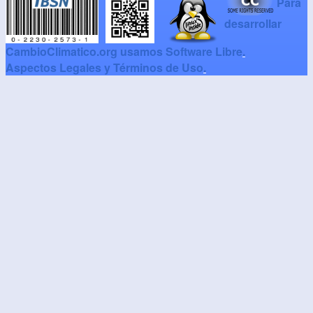
Para
desarrollar
CambioClimatico.org usamos Software Libre
.
Aspectos Legales y Términos de Uso
.