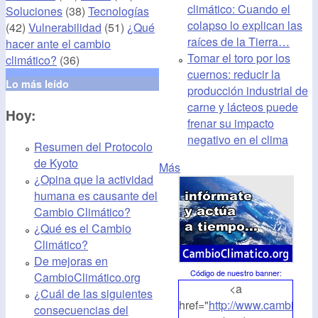
climático: Cuando el
Soluciones
(38)
Tecnologías
colapso lo explican las
(42)
Vulnerabilidad
(51)
¿Qué
raíces de la Tierra…
hacer ante el cambio
Tomar el toro por los
climático?
(36)
cuernos: reducir la
Lo más leído
producción industrial de
carne y lácteos puede
Hoy:
frenar su impacto
negativo en el clima
Resumen del Protocolo
de Kyoto
Más
¿Opina que la actividad
humana es causante del
Cambio Climático?
¿Qué es el Cambio
Climático?
De mejoras en
Código de nuestro banner
:
CambioClimático.org
<a
¿Cuál de las siguientes
href="
http://www.cambioclim
consecuencias del