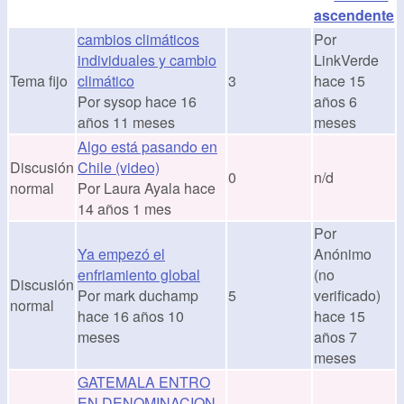
cambios climáticos
Por
individuales y cambio
LinkVerde
Tema fijo
climático
3
hace 15
Por
sysop
hace 16
años 6
años 11 meses
meses
Algo está pasando en
Discusión
Chile (video)
0
n/d
normal
Por
Laura Ayala
hace
14 años 1 mes
Por
Ya empezó el
Anónimo
enfriamiento global
(no
Discusión
Por
mark duchamp
5
verificado)
normal
hace 16 años 10
hace 15
meses
años 7
meses
GATEMALA ENTRO
EN DENOMINACION