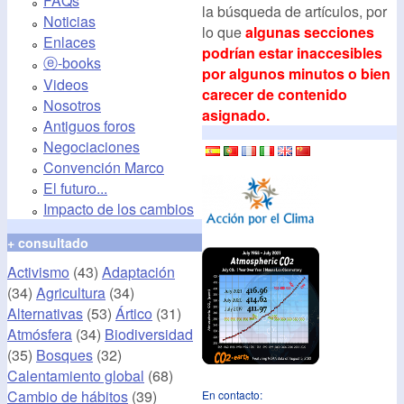
FAQs
la búsqueda de artículos, por
Noticias
lo que
algunas secciones
Enlaces
podrían estar inaccesibles
ⓔ-books
por algunos minutos o bien
Videos
carecer de contenido
Nosotros
asignado.
Antiguos foros
Negociaciones
Convención Marco
El futuro...
Impacto de los cambios
+ consultado
Activismo
(43)
Adaptación
(34)
Agricultura
(34)
Alternativas
(53)
Ártico
(31)
Atmósfera
(34)
Biodiversidad
(35)
Bosques
(32)
Calentamiento global
(68)
Cambio de hábitos
(39)
En contacto: