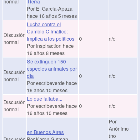
normal
Tierra
Por
E. Garcia-Apaza
hace 16 años 5 meses
Lucha contra el
Cambio Climático:
Discusión
Implica a los políticos
0
n/d
normal
Por
Inspiraction
hace
16 años 8 meses
Se extinguen 150
especies animales por
Discusión
día
0
n/d
normal
Por
escribeverde
hace
16 años 10 meses
Lo que faltaba...
Discusión
Por
escribeverde
hace
0
n/d
normal
16 años 10 meses
Por
Anónimo
en Buenos Aires
(no
Discusión
Por
Karen Gutman