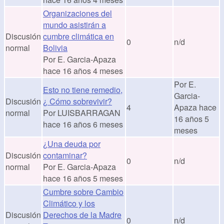
Organizaciones del
mundo asistirán a
Discusión
cumbre climática en
0
n/d
normal
Bolivia
Por
E. Garcia-Apaza
hace 16 años 4 meses
Por
E.
Esto no tiene remedio,
Garcia-
Discusión
¿ Cómo sobrevivir?
4
Apaza
hace
normal
Por
LUISBARRAGAN
16 años 5
hace 16 años 6 meses
meses
¿Una deuda por
Discusión
contaminar?
0
n/d
normal
Por
E. Garcia-Apaza
hace 16 años 5 meses
Cumbre sobre Cambio
Climático y los
Discusión
Derechos de la Madre
0
n/d