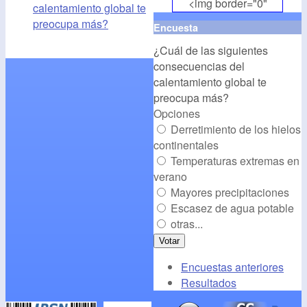
<img border="0"
calentamiento global te
align="middle"
preocupa más?
Encuesta
src="
http://www.cambioclim
¿Cuál de las siguientes
alt="CambioClimatico.org"
consecuencias del
/></a>
calentamiento global te
preocupa más?
Opciones
Derretimiento de los hielos
continentales
Temperaturas extremas en
verano
Mayores precipitaciones
Escasez de agua potable
otras...
Encuestas anteriores
Resultados