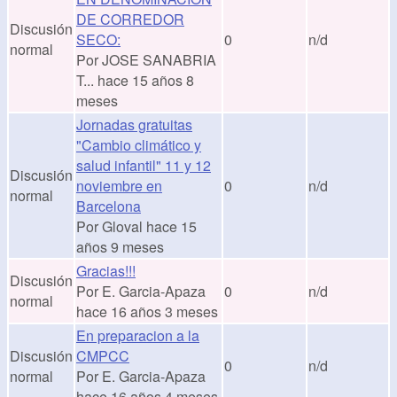
DE CORREDOR
Discusión
SECO:
0
n/d
normal
Por
JOSE SANABRIA
T...
hace 15 años 8
meses
Jornadas gratuitas
"Cambio climático y
salud infantil" 11 y 12
Discusión
noviembre en
0
n/d
normal
Barcelona
Por
Gloval
hace 15
años 9 meses
Gracias!!!
Discusión
Por
E. Garcia-Apaza
0
n/d
normal
hace 16 años 3 meses
En preparacion a la
Discusión
CMPCC
0
n/d
normal
Por
E. Garcia-Apaza
hace 16 años 4 meses