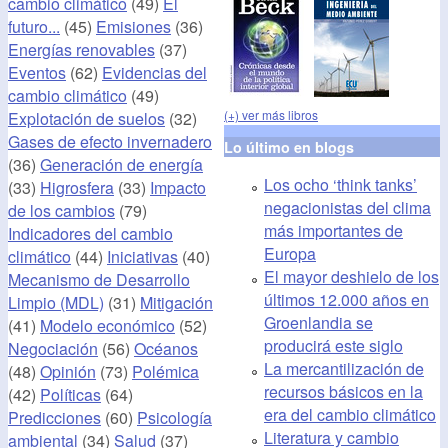
cambio climático
(49)
El
futuro...
(45)
Emisiones
(36)
Energías renovables
(37)
Eventos
(62)
Evidencias del
cambio climático
(49)
(+) ver más libros
Explotación de suelos
(32)
Gases de efecto invernadero
Lo último en blogs
(36)
Generación de energía
Los ocho ‘think tanks’
(33)
Higrosfera
(33)
Impacto
negacionistas del clima
de los cambios
(79)
más importantes de
Indicadores del cambio
Europa
climático
(44)
Iniciativas
(40)
El mayor deshielo de los
Mecanismo de Desarrollo
últimos 12.000 años en
Limpio (MDL)
(31)
Mitigación
Groenlandia se
(41)
Modelo económico
(52)
producirá este siglo
Negociación
(56)
Océanos
La mercantilización de
(48)
Opinión
(73)
Polémica
recursos básicos en la
(42)
Políticas
(64)
era del cambio climático
Predicciones
(60)
Psicología
Literatura y cambio
ambiental
(34)
Salud
(37)