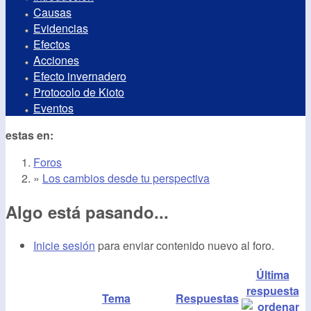
Causas
Evidencias
Efectos
Acciones
Efecto invernadero
Protocolo de Kioto
Eventos
estas en:
Foros
»
Los cambios desde tu perspectiva
Algo está pasando...
Inicie sesión
para enviar contenido nuevo al foro.
Última
respuesta
Tema
Respuestas