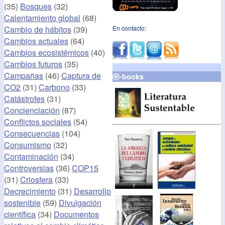
(35)
Bosques
(32)
Calentamiento global
(68)
Cambio de hábitos
(39)
En contacto:
Cambios actuales
(64)
Cambios ecosistémicos
(40)
Cambios futuros
(35)
Campañas
(46)
Captura de
ⓔ-books
CO2
(31)
Carbono
(33)
Catástrofes
(31)
Concienciación
(87)
Conflictos sociales
(54)
Consecuencias
(104)
Consumismo
(32)
Contaminación
(34)
Controversias
(36)
COP15
(31)
Criosfera
(33)
Decrecimiento
(31)
Desarrollo
sostenible
(59)
Divulgación
científica
(34)
Documentos