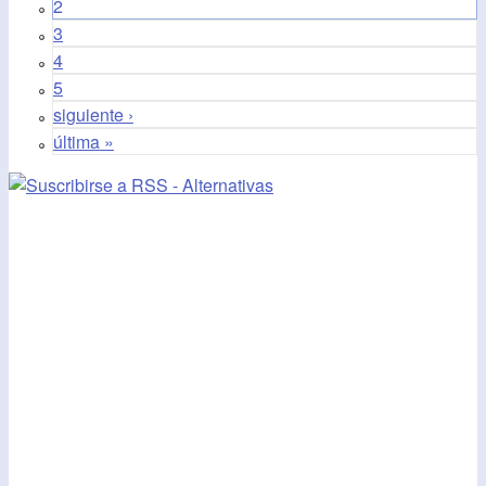
2
3
4
5
siguiente ›
última »