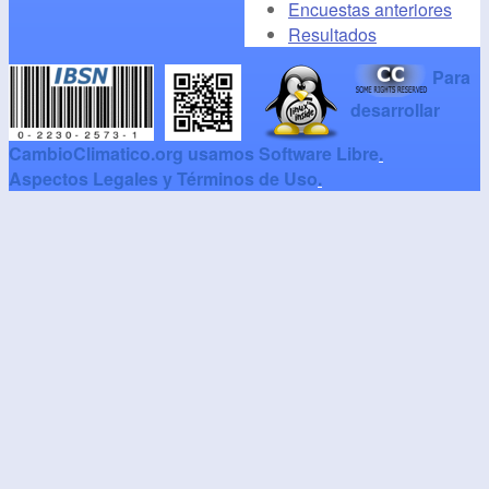
Encuestas anteriores
Resultados
Para
desarrollar
CambioClimatico.org usamos Software Libre
.
Aspectos Legales y Términos de Uso
.