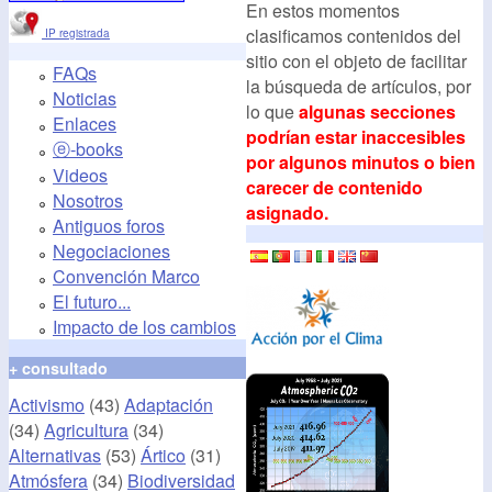
En estos momentos
clasificamos contenidos del
IP registrada
sitio con el objeto de facilitar
FAQs
la búsqueda de artículos, por
Noticias
lo que
algunas secciones
Enlaces
podrían estar inaccesibles
ⓔ-books
por algunos minutos o bien
Videos
carecer de contenido
Nosotros
asignado.
Antiguos foros
Negociaciones
Convención Marco
El futuro...
Impacto de los cambios
+ consultado
Activismo
(43)
Adaptación
(34)
Agricultura
(34)
Alternativas
(53)
Ártico
(31)
Atmósfera
(34)
Biodiversidad