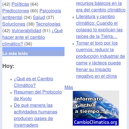
recursos básicos en la
(42)
Políticas
(64)
era del cambio climático
Predicciones
(60)
Psicología
Literatura y cambio
ambiental
(34)
Salud
(37)
climático: Cuando el
Soluciones
(38)
Tecnologías
colapso lo explican las
(42)
Vulnerabilidad
(51)
¿Qué
raíces de la Tierra…
hacer ante el cambio
Tomar el toro por los
climático?
(36)
cuernos: reducir la
Lo más leído
producción industrial de
carne y lácteos puede
Hoy:
frenar su impacto
negativo en el clima
¿Qué es el Cambio
Climático?
Más
Resumen del Protocolo
de Kyoto
De qué manera las
actividades humanas
producen gases de
invernadero