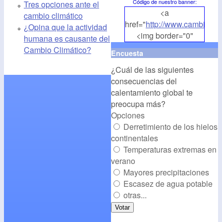
Código de nuestro banner
:
Tres opciones ante el
<a
cambio climático
href="
http://www.cambioclim
¿Opina que la actividad
<img border="0"
humana es causante del
align="middle"
Cambio Climático?
Encuesta
src="
http://www.cambioclim
¿Cuál de las siguientes
alt="CambioClimatico.org"
consecuencias del
/></a>
calentamiento global te
preocupa más?
Opciones
Derretimiento de los hielos
continentales
Temperaturas extremas en
verano
Mayores precipitaciones
Escasez de agua potable
otras...