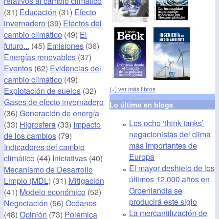
relativos al cambio climático
(31)
Educación
(31)
Efecto
invernadero
(39)
Efectos del
cambio climático
(49)
El
futuro...
(45)
Emisiones
(36)
Energías renovables
(37)
Eventos
(62)
Evidencias del
cambio climático
(49)
(+) ver más libros
Explotación de suelos
(32)
Gases de efecto invernadero
Lo último en blogs
(36)
Generación de energía
Los ocho ‘think tanks’
(33)
Higrosfera
(33)
Impacto
negacionistas del clima
de los cambios
(79)
más importantes de
Indicadores del cambio
Europa
climático
(44)
Iniciativas
(40)
El mayor deshielo de los
Mecanismo de Desarrollo
últimos 12.000 años en
Limpio (MDL)
(31)
Mitigación
Groenlandia se
(41)
Modelo económico
(52)
producirá este siglo
Negociación
(56)
Océanos
La mercantilización de
(48)
Opinión
(73)
Polémica