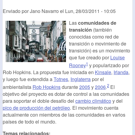
Enviado por
Jano Navarro
el
Lun, 28/03/2011 - 10:05
Las
comunidades de
transición
(también
conocidas como red de
transición o movimiento de
transición) es un movimiento
que fue creado por
Louise
1
Rooney
y popularizado por
Rob Hopkins. La propuesta fue iniciada en
Kinsale
,
Irlanda
,
y luego fue extendida a
Totnes
,
Inglaterra
por el
2
ambientalista
Rob Hopkins
durante
2005
y
2006
.
El
objetivo del proyecto es dotar de control a las comunidades
para soportar el doble desafío del
cambio climático
y del
pico de producción del petróleo
. El movimiento cuenta
actualmente con miembros de las comunidades en varios
países de todo el mundo.
Temas relacionados: