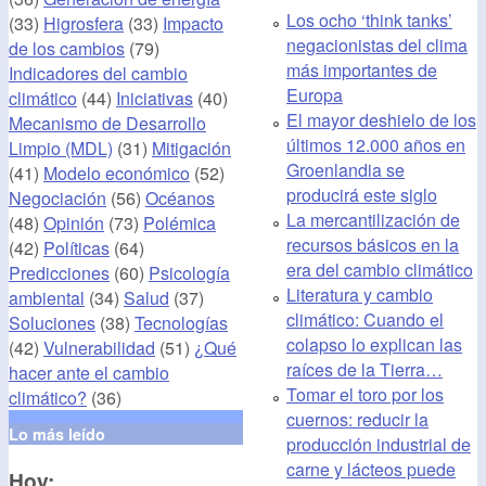
Los ocho ‘think tanks’
(33)
Higrosfera
(33)
Impacto
negacionistas del clima
de los cambios
(79)
más importantes de
Indicadores del cambio
Europa
climático
(44)
Iniciativas
(40)
El mayor deshielo de los
Mecanismo de Desarrollo
últimos 12.000 años en
Limpio (MDL)
(31)
Mitigación
Groenlandia se
(41)
Modelo económico
(52)
producirá este siglo
Negociación
(56)
Océanos
La mercantilización de
(48)
Opinión
(73)
Polémica
recursos básicos en la
(42)
Políticas
(64)
era del cambio climático
Predicciones
(60)
Psicología
Literatura y cambio
ambiental
(34)
Salud
(37)
climático: Cuando el
Soluciones
(38)
Tecnologías
colapso lo explican las
(42)
Vulnerabilidad
(51)
¿Qué
raíces de la Tierra…
hacer ante el cambio
Tomar el toro por los
climático?
(36)
cuernos: reducir la
Lo más leído
producción industrial de
carne y lácteos puede
Hoy: