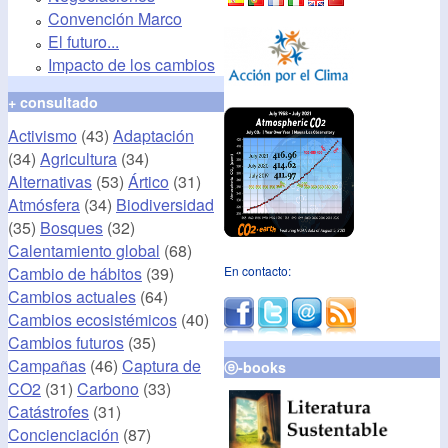
Convención Marco
El futuro...
Impacto de los cambios
+ consultado
Activismo
(43)
Adaptación
(34)
Agricultura
(34)
Alternativas
(53)
Ártico
(31)
Atmósfera
(34)
Biodiversidad
(35)
Bosques
(32)
Calentamiento global
(68)
Cambio de hábitos
(39)
En contacto:
Cambios actuales
(64)
Cambios ecosistémicos
(40)
Cambios futuros
(35)
Campañas
(46)
Captura de
ⓔ-books
CO2
(31)
Carbono
(33)
Catástrofes
(31)
Concienciación
(87)