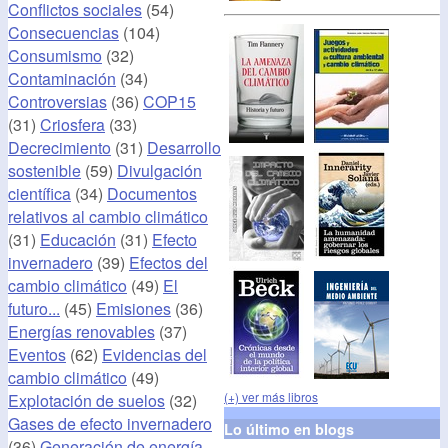
Conflictos sociales
(54)
Consecuencias
(104)
Consumismo
(32)
Contaminación
(34)
Controversias
(36)
COP15
(31)
Criosfera
(33)
Decrecimiento
(31)
Desarrollo
sostenible
(59)
Divulgación
científica
(34)
Documentos
relativos al cambio climático
(31)
Educación
(31)
Efecto
invernadero
(39)
Efectos del
cambio climático
(49)
El
futuro...
(45)
Emisiones
(36)
Energías renovables
(37)
Eventos
(62)
Evidencias del
cambio climático
(49)
(+) ver más libros
Explotación de suelos
(32)
Gases de efecto invernadero
Lo último en blogs
(36)
Generación de energía