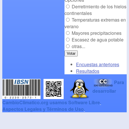
Derretimiento de los hielos
continentales
Temperaturas extremas en
verano
Mayores precipitaciones
Escasez de agua potable
otras...
Encuestas anteriores
Resultados
Para
desarrollar
CambioClimatico.org usamos Software Libre
.
Aspectos Legales y Términos de Uso
.