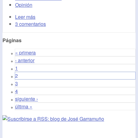
Opinión
Leer más
3 comentarios
Páginas
« primera
‹ anterior
1
2
3
4
siguiente ›
última »