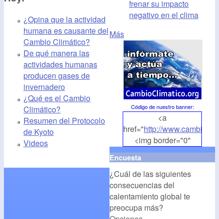
frenar su impacto
negativo en el clima
¿Opina que la actividad
humana es causante del
Más
Cambio Climático?
De qué manera las
actividades humanas
producen gases de
invernadero
¿Qué es el Cambio
Código de nuestro banner
:
Climático?
<a
Resumen del Protocolo
href="
http://www.cambioclim
de Kyoto
<img border="0"
Videos
align="middle"
Encuesta
src="
http://www.cambioclim
¿Cuál de las siguientes
alt="CambioClimatico.org"
consecuencias del
/></a>
calentamiento global te
preocupa más?
Opciones