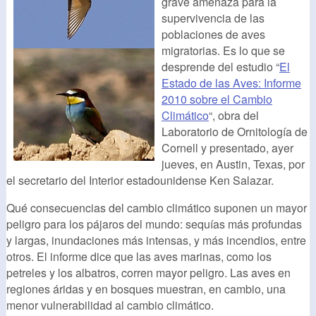
grave amenaza para la
supervivencia de las
poblaciones de aves
migratorias. Es lo que se
desprende del estudio “
El
Estado de las Aves: Informe
2010 sobre el Cambio
Climático
“, obra del
Laboratorio de Ornitología de
Cornell y presentado, ayer
jueves, en Austin, Texas, por
el secretario del Interior estadounidense Ken Salazar.
Qué consecuencias del cambio climático suponen un mayor
peligro para los pájaros del mundo: sequías más profundas
y largas, inundaciones más intensas, y más incendios, entre
otros. El informe dice que las aves marinas, como los
petreles y los albatros, corren mayor peligro. Las aves en
regiones áridas y en bosques muestran, en cambio, una
menor vulnerabilidad al cambio climático.