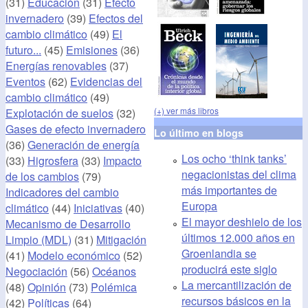
(31)
Educación
(31)
Efecto
invernadero
(39)
Efectos del
cambio climático
(49)
El
futuro...
(45)
Emisiones
(36)
Energías renovables
(37)
Eventos
(62)
Evidencias del
cambio climático
(49)
(+) ver más libros
Explotación de suelos
(32)
Gases de efecto invernadero
Lo último en blogs
(36)
Generación de energía
Los ocho ‘think tanks’
(33)
Higrosfera
(33)
Impacto
negacionistas del clima
de los cambios
(79)
más importantes de
Indicadores del cambio
Europa
climático
(44)
Iniciativas
(40)
El mayor deshielo de los
Mecanismo de Desarrollo
últimos 12.000 años en
Limpio (MDL)
(31)
Mitigación
Groenlandia se
(41)
Modelo económico
(52)
producirá este siglo
Negociación
(56)
Océanos
La mercantilización de
(48)
Opinión
(73)
Polémica
recursos básicos en la
(42)
Políticas
(64)