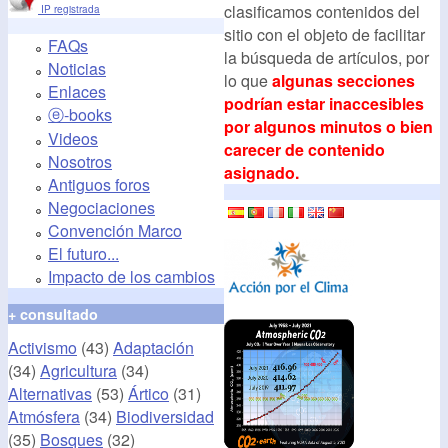
clasificamos contenidos del
IP registrada
sitio con el objeto de facilitar
FAQs
la búsqueda de artículos, por
Noticias
lo que
algunas secciones
Enlaces
podrían estar inaccesibles
ⓔ-books
por algunos minutos o bien
Videos
carecer de contenido
Nosotros
asignado.
Antiguos foros
Negociaciones
Convención Marco
El futuro...
Impacto de los cambios
+ consultado
Activismo
(43)
Adaptación
(34)
Agricultura
(34)
Alternativas
(53)
Ártico
(31)
Atmósfera
(34)
Biodiversidad
(35)
Bosques
(32)