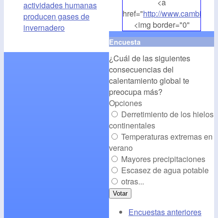
<a
actividades humanas
href="
http://www.cambioclim
producen gases de
<img border="0"
invernadero
align="middle"
Encuesta
src="
http://www.cambioclim
¿Cuál de las siguientes
alt="CambioClimatico.org"
consecuencias del
/></a>
calentamiento global te
preocupa más?
Opciones
Derretimiento de los hielos
continentales
Temperaturas extremas en
verano
Mayores precipitaciones
Escasez de agua potable
otras...
Encuestas anteriores