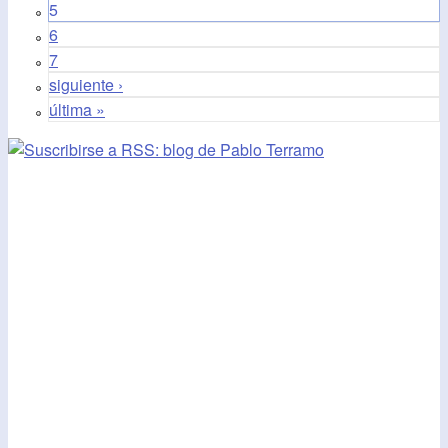
5
6
7
siguiente ›
última »