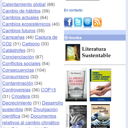
Calentamiento global
(68)
Cambio de hábitos
(39)
En contacto:
Cambios actuales
(64)
Cambios ecosistémicos
(40)
Cambios futuros
(35)
Campañas
(46)
Captura de
ⓔ-books
CO2
(31)
Carbono
(33)
Catástrofes
(31)
Concienciación
(87)
Conflictos sociales
(54)
Consecuencias
(104)
Consumismo
(32)
Contaminación
(34)
Controversias
(36)
COP15
(31)
Criosfera
(33)
Decrecimiento
(31)
Desarrollo
sostenible
(59)
Divulgación
científica
(34)
Documentos
relativos al cambio climático