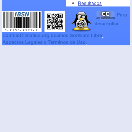
Resultados
Para
desarrollar
CambioClimatico.org usamos Software Libre
.
Aspectos Legales y Términos de Uso
.