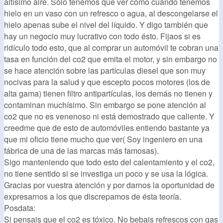
altísimo aire. Sólo tenemos que ver cómo cuando tenemos
hielo en un vaso con un refresco o agua, al descongelarse el
hielo apenas sube el nivel del líquido. Y digo también que
hay un negocio muy lucrativo con todo ésto. Fijaos si es
ridículo todo esto, que al comprar un automóvil te cobran una
tasa en función del co2 que emita el motor, y sin embargo no
se hace atención sobre las partículas diesel que son muy
nocivas para la salud y que escepto pocos motores (los de
alta gama) tienen filtro antipartículas, los demás no tienen y
contaminan muchísimo. Sin embargo se pone atención al
co2 que no es venenoso ni está demostrado que caliente. Y
creedme que de esto de automóviles entiendo bastante ya
que mi oficio tiene mucho que ver( Soy ingeniero en una
fábrica de una de las marcas más famosas).
Sigo manteniendo que todo esto del calentamiento y el co2,
no tiene sentido si se investiga un poco y se usa la lógica.
Gracias por vuestra atención y por darnos la oportunidad de
expresarnos a los que discrepamos de ésta teoría.
Posdata:
Si pensais que el co2 es tóxico. No bebais refrescos con gas