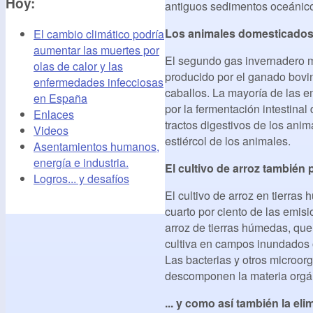
Hoy:
antiguos sedimentos oceánic
Los animales domesticados
El cambio climático podría
aumentar las muertes por
El segundo gas invernadero m
olas de calor y las
producido por el ganado bovin
enfermedades infecciosas
caballos. La mayoría de las 
en España
por la fermentación intestinal
Enlaces
tractos digestivos de los anim
Videos
estiércol de los animales.
Asentamientos humanos,
energía e industria.
El cultivo de arroz tambié
Logros... y desafíos
El cultivo de arroz en tierra
cuarto por ciento de las emis
arroz de tierras húmedas, que
cultiva en campos inundados 
Las bacterias y otros microor
descomponen la materia orgá
... y como así también la e