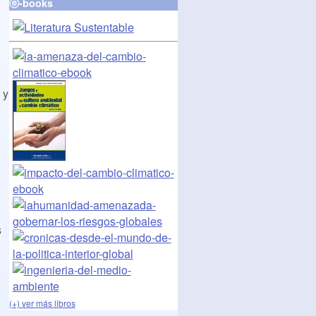
ⓔ-books
 y
s
(+) ver más libros