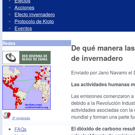
Efectos
Acciones
Efecto invernadero
Protocolo de Kioto
Eventos
Redes
De qué manera la
de invernadero
Enviado por
Jano Navarro
el
Las actividades humanas m
Las emisiones comenzaron a i
debido a la Revolución Industr
actividades asociadas con la
mundial y forman una parte f
IP registrada
El dióxido de carbono resul
FAQs