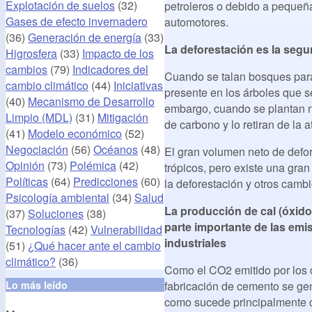
Explotación de suelos
(32)
petroleros o debido a pequeña
Gases de efecto invernadero
automotores.
(36)
Generación de energía
(33)
La deforestación es la segu
Higrosfera
(33)
Impacto de los
cambios
(79)
Indicadores del
Cuando se talan bosques para 
cambio climático
(44)
Iniciativas
presente en los árboles que 
(40)
Mecanismo de Desarrollo
embargo, cuando se plantan n
Limpio (MDL)
(31)
Mitigación
de carbono y lo retiran de la 
(41)
Modelo económico
(52)
Negociación
(56)
Océanos
(48)
El gran volumen neto de defor
Opinión
(73)
Polémica
(42)
trópicos, pero existe una gran
Políticas
(64)
Predicciones
(60)
la deforestación y otros cambio
Psicología ambiental
(34)
Salud
La producción de cal (óxido
(37)
Soluciones
(38)
parte importante de las em
Tecnologías
(42)
Vulnerabilidad
industriales
(51)
¿Qué hacer ante el cambio
climático?
(36)
Como el CO2 emitido por los c
Lo más leído
fabricación de cemento se gene
como sucede principalmente c