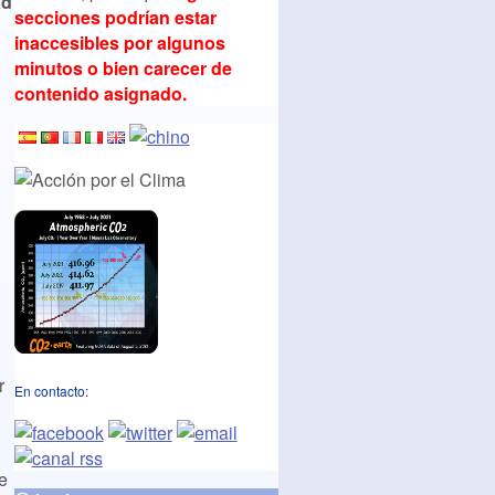
ad
secciones podrían estar
inaccesibles por algunos
minutos o bien carecer de
contenido asignado.
r
En contacto:
e