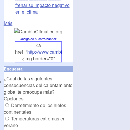
frenar su impacto negativo
en el clima
Más
Código de nuestro banner
:
<a
href="
http://www.cambioclimatico.org
">
<img border="0"
align="middle"
Encuesta
src="
http://www.cambioclimatico.org/banners/banner1.
¿Cuál de las siguientes
alt="CambioClimatico.org"
n
consecuencias del calentamiento
/></a>
global te preocupa más?
Opciones
Derretimiento de los hielos
continentales
Temperaturas extremas en
verano