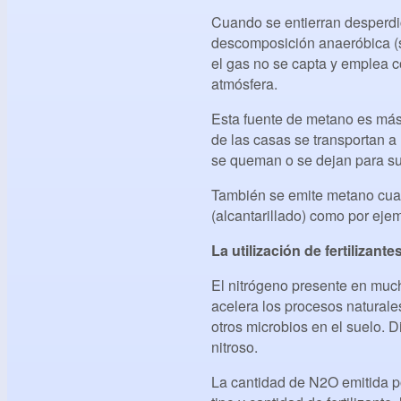
Cuando se entierran desperdi
descomposición anaeróbica (s
el gas no se capta y emplea 
atmósfera.
Esta fuente de metano es más
de las casas se transportan a
se queman o se dejan para su 
También se emite metano cua
(alcantarillado) como por ej
La utilización de fertilizan
El nitrógeno presente en much
acelera los procesos naturales
otros microbios en el suelo. 
nitroso.
La cantidad de N2O emitida po