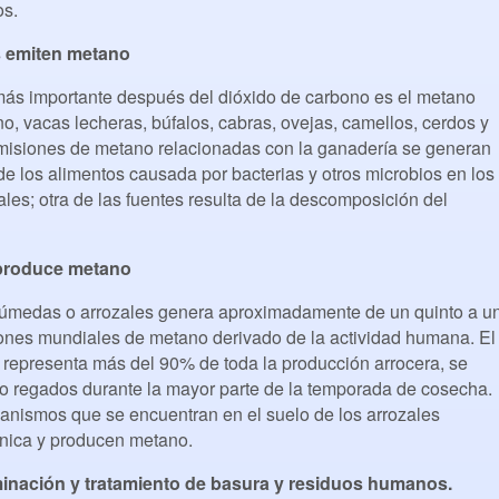
os.
 emiten metano
ás importante después del dióxido de carbono es el metano
o, vacas lecheras, búfalos, cabras, ovejas, camellos, cerdos y
emisiones de metano relacionadas con la ganadería se generan
 de los alimentos causada por bacterias y otros microbios en los
ales; otra de las fuentes resulta de la descomposición del
n produce metano
s húmedas o arrozales genera aproximadamente de un quinto a u
iones mundiales de metano derivado de la actividad humana. El
 representa más del 90% de toda la producción arrocera, se
o regados durante la mayor parte de la temporada de cosecha.
ganismos que se encuentran en el suelo de los arrozales
nica y producen metano.
liminación y tratamiento de basura y residuos humanos.