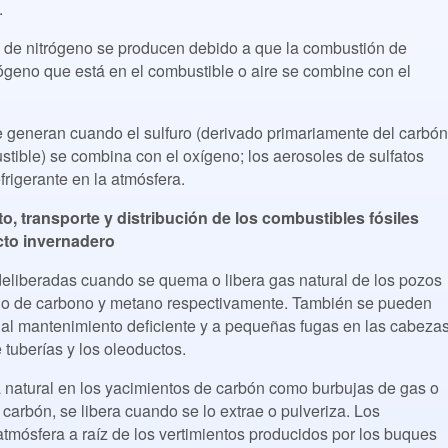
.
os de nitrógeno se producen debido a que la combustión de
ógeno que está en el combustible o aire se combine con el
e generan cuando el sulfuro (derivado primariamente del carbón
tible) se combina con el oxígeno; los aerosoles de sulfatos
efrigerante en la atmósfera.
o, transporte y distribución de los combustibles fósiles
cto invernadero
eliberadas cuando se quema o libera gas natural de los pozos
xido de carbono y metano respectivamente. También se pueden
 al mantenimiento deficiente y a pequeñas fugas en las cabeza
 tuberías y los oleoductos.
 natural en los yacimientos de carbón como burbujas de gas o
carbón, se libera cuando se lo extrae o pulveriza. Los
atmósfera a raíz de los vertimientos producidos por los buques