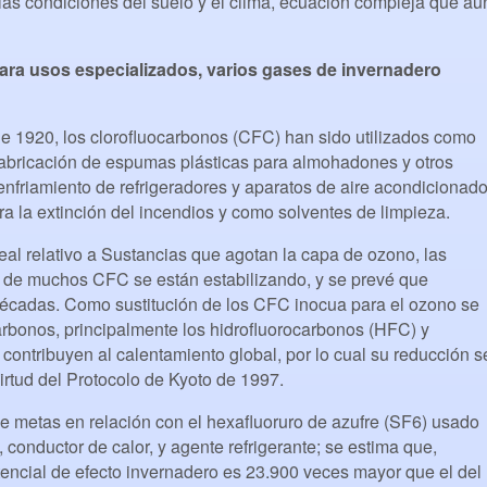
e, las condiciones del suelo y el clima, ecuación compleja que aú
para usos especializados, varios gases de invernadero
e 1920, los clorofluocarbonos (CFC) han sido utilizados como
 fabricación de espumas plásticas para almohadones y otros
enfriamiento de refrigeradores y aparatos de aire acondicionado
ra la extinción del incendios y como solventes de limpieza.
eal relativo a Sustancias que agotan la capa de ozono, las
 de muchos CFC se están estabilizando, y se prevé que
écadas. Como sustitución de los CFC inocua para el ozono se
rbonos, principalmente los hidrofluorocarbonos (HFC) y
contribuyen al calentamiento global, por lo cual su reducción s
irtud del Protocolo de Kyoto de 1997.
e metas en relación con el hexafluoruro de azufre (SF6) usado
, conductor de calor, y agente refrigerante; se estima que,
encial de efecto invernadero es 23.900 veces mayor que el del