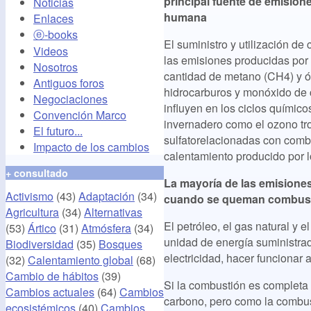
principal fuente de emision
Noticias
humana
Enlaces
ⓔ-books
El suministro y utilización d
Videos
las emisiones producidas por
Nosotros
cantidad de metano (CH4) y ó
Antiguos foros
hidrocarburos y monóxido de
Negociaciones
influyen en los ciclos químic
Convención Marco
invernadero como el ozono tro
El futuro...
sulfatorelacionadas con comb
Impacto de los cambios
calentamiento producido por 
+ consultado
La mayoría de las emisiones
Activismo
(43)
Adaptación
(34)
cuando se queman combusti
Agricultura
(34)
Alternativas
El petróleo, el gas natural y 
(53)
Ártico
(31)
Atmósfera
(34)
unidad de energía suministrad
Biodiversidad
(35)
Bosques
electricidad, hacer funcionar 
(32)
Calentamiento global
(68)
Cambio de hábitos
(39)
Si la combustión es completa 
Cambios actuales
(64)
Cambios
carbono, pero como la combu
ecosistémicos
(40)
Cambios