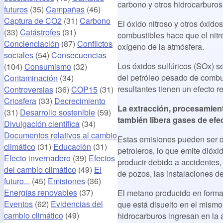
carbono y otros hidrocarburos
futuros
(35)
Campañas
(46)
Captura de CO2
(31)
Carbono
El óxido nitroso y otros óxid
(33)
Catástrofes
(31)
combustibles hace que el nitr
Concienciación
(87)
Conflictos
oxígeno de la atmósfera.
sociales
(54)
Consecuencias
Los óxidos sulfúricos (SOx) s
(104)
Consumismo
(32)
del petróleo pesado de combus
Contaminación
(34)
resultantes tienen un efecto r
Controversias
(36)
COP15
(31)
Criosfera
(33)
Decrecimiento
La extracción, procesamient
(31)
Desarrollo sostenible
(59)
también libera gases de efe
Divulgación científica
(34)
Documentos relativos al cambio
Estas emisiones pueden ser d
climático
(31)
Educación
(31)
petroleros, lo que emite dió
Efecto invernadero
(39)
Efectos
producir debido a accidentes,
del cambio climático
(49)
El
de pozos, las instalaciones de
futuro...
(45)
Emisiones
(36)
Energías renovables
(37)
El metano producido en forma
Eventos
(62)
Evidencias del
que está disuelto en el mismo 
cambio climático
(49)
hidrocarburos ingresan en la 