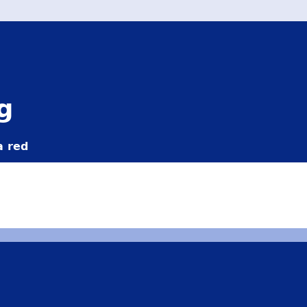
g
a red