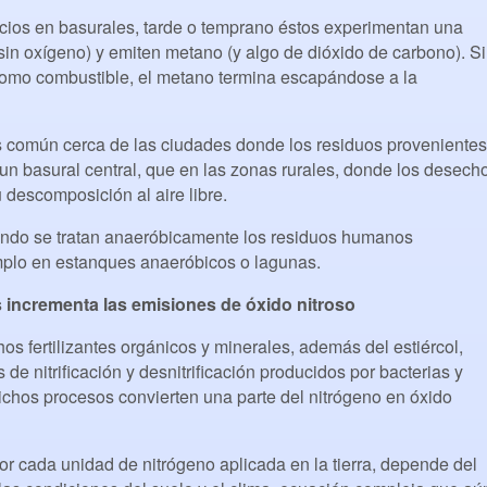
cios en basurales, tarde o temprano éstos experimentan una
in oxígeno) y emiten metano (y algo de dióxido de carbono). Si
como combustible, el metano termina escapándose a la
 común cerca de las ciudades donde los residuos provenientes
 un basural central, que en las zonas rurales, donde los desech
descomposición al aire libre.
ndo se tratan anaeróbicamente los residuos humanos
emplo en estanques anaeróbicos o lagunas.
tes incrementa las emisiones de óxido nitroso
os fertilizantes orgánicos y minerales, además del estiércol,
 de nitrificación y desnitrificación producidos por bacterias y
Dichos procesos convierten una parte del nitrógeno en óxido
r cada unidad de nitrógeno aplicada en la tierra, depende del