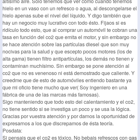
altísimo aire. Sólo tenemos que ver cómo cuando tenemos
hielo en un vaso con un refresco o agua, al descongelarse el
hielo apenas sube el nivel del líquido. Y digo también que
hay un negocio muy lucrativo con todo ésto. Fijaos si es
ridículo todo esto, que al comprar un automóvil te cobran una
tasa en función del co2 que emita el motor, y sin embargo no
se hace atención sobre las partículas diesel que son muy
nocivas para la salud y que escepto pocos motores (los de
alta gama) tienen filtro antipartículas, los demás no tienen y
contaminan muchísimo. Sin embargo se pone atención al
co2 que no es venenoso ni está demostrado que caliente. Y
creedme que de esto de automóviles entiendo bastante ya
que mi oficio tiene mucho que ver( Soy ingeniero en una
fábrica de una de las marcas más famosas).
Sigo manteniendo que todo esto del calentamiento y el co2,
no tiene sentido si se investiga un poco y se usa la lógica.
Gracias por vuestra atención y por darnos la oportunidad de
expresarnos a los que discrepamos de ésta teoría.
Posdata:
Si pensais que el co2 es tóxico. No bebais refrescos con gas