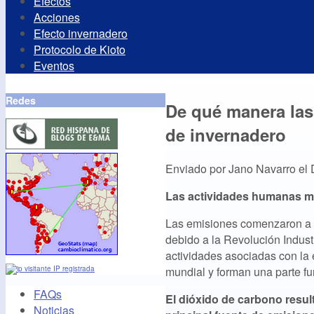
Efectos
Acciones
Efecto invernadero
Protocolo de Kioto
Eventos
Redes
De qué manera la
de invernadero
Enviado por
Jano Navarro
el
Las actividades humanas m
Las emisiones comenzaron a i
debido a la Revolución Industr
actividades asociadas con la
mundial y forman una parte f
IP registrada
FAQs
El dióxido de carbono resul
Noticias