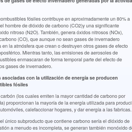
es de gases de efecto invernadero generadas por la activid
e combustibles fósiles contribuye en aproximadamente un 80% a
 el hombre de dióxido de carbono (CO2)y una significante
xido nitroso (N2O). También, genera óxidos nitrosos (NOx),
 carbono (CO), que aunque no sean gases de invernadero
os en la atmósfera que crean o destruyen otros gases de efecto
posférico. Mientras tanto, las emisiones de aerosoles de
ustibles enmascaran de forma temporal parte del efecto de
los gases de invernadero.
 asociadas con la utilización de energía se producen
bles fósiles
el carbón (los cuales emiten la mayor cantidad de carbono por
a) proporcionan la mayoría de la energía utilizada para produci
automóviles, calefaccionar hogares, y dar energía a las fabricas.
el único subproducto que contiene carbono sería el dióxido de
stión a menudo es incompleta, se generan también monóxido d