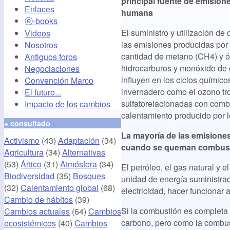
principal fuente de emision
Enlaces
humana
ⓔ-books
El suministro y utilización d
Videos
las emisiones producidas por
Nosotros
cantidad de metano (CH4) y ó
Antiguos foros
hidrocarburos y monóxido de
Negociaciones
influyen en los ciclos químic
Convención Marco
invernadero como el ozono tro
El futuro...
sulfatorelacionadas con comb
Impacto de los cambios
calentamiento producido por 
+ consultado
La mayoría de las emisiones
Activismo
(43)
Adaptación
(34)
cuando se queman combusti
Agricultura
(34)
Alternativas
(53)
Ártico
(31)
Atmósfera
(34)
El petróleo, el gas natural y 
Biodiversidad
(35)
Bosques
unidad de energía suministrad
(32)
Calentamiento global
(68)
electricidad, hacer funcionar 
Cambio de hábitos
(39)
Si la combustión es completa 
Cambios actuales
(64)
Cambios
carbono, pero como la combu
ecosistémicos
(40)
Cambios