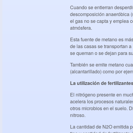
Cuando se entierran desperdi
descomposición anaeróbica (s
el gas no se capta y emplea 
atmósfera.
Esta fuente de metano es más
de las casas se transportan a
se queman o se dejan para su 
También se emite metano cua
(alcantarillado) como por ej
La utilización de fertilizan
El nitrógeno presente en much
acelera los procesos naturales
otros microbios en el suelo. 
nitroso.
La cantidad de N2O emitida po