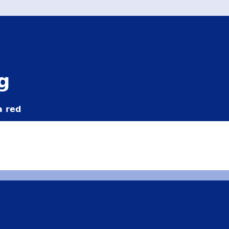
g
a red