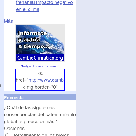
frenar su impacto negativo
en el clima
Más
Código de nuestro banner
:
<a
href="
http://www.cambioclimatico.org
">
n
<img border="0"
align="middle"
Encuesta
src="
http://www.cambioclimatico.org/banners/banner1.
¿Cuál de las siguientes
alt="CambioClimatico.org"
consecuencias del calentamiento
/></a>
global te preocupa más?
Opciones
Derretimiento de los hielos