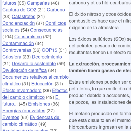
carbono y otros hidrocarburos
futuros
(35)
Campañas
(46)
Captura de CO2
(31)
Carbono
El óxido nitroso y otros óxid
(33)
Catástrofes
(31)
combustibles hace que el nitr
Concienciación
(87)
Conflictos
oxígeno de la atmósfera.
sociales
(54)
Consecuencias
(104)
Consumismo
(32)
Los óxidos sulfúricos (SOx) s
Contaminación
(34)
del petróleo pesado de combus
Controversias
(36)
COP15
(31)
resultantes tienen un efecto r
Criosfera
(33)
Decrecimiento
(31)
Desarrollo sostenible
(59)
La extracción, procesamient
Divulgación científica
(34)
también libera gases de efe
Documentos relativos al cambio
Estas emisiones pueden ser d
climático
(31)
Educación
(31)
petroleros, lo que emite dió
Efecto invernadero
(39)
Efectos
producir debido a accidentes,
del cambio climático
(49)
El
de pozos, las instalaciones de
futuro...
(45)
Emisiones
(36)
Energías renovables
(37)
El metano producido en forma
Eventos
(62)
Evidencias del
que está disuelto en el mismo 
cambio climático
(49)
hidrocarburos ingresan en la 
Explotación de suelos
(32)