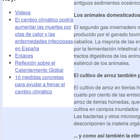
antiguos sedimentos oceánic
Videos
Los animales domesticados
El cambio climático podría
aumentar las muertes por
El segundo gas invernadero m
olas de calor y las
producido por el ganado bovin
enfermedades infecciosas
caballos. La mayoría de las 
en España
por la fermentación intestinal
Enlaces
tractos digestivos de los anim
Reflexión sobre el
estiércol de los animales.
Calentamiento Global
El cultivo de arroz tambié
10 medidas concretas
para ayudar a frenar el
El cultivo de arroz en tierra
cambio climático
cuarto por ciento de las emis
arroz de tierras húmedas, que
cultiva en campos inundados 
Las bacterias y otros microor
descomponen la materia orgá
... y como así también la e