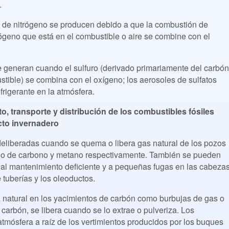
.
os de nitrógeno se producen debido a que la combustión de
ógeno que está en el combustible o aire se combine con el
e generan cuando el sulfuro (derivado primariamente del carbón
tible) se combina con el oxígeno; los aerosoles de sulfatos
efrigerante en la atmósfera.
o, transporte y distribución de los combustibles fósiles
cto invernadero
eliberadas cuando se quema o libera gas natural de los pozos
xido de carbono y metano respectivamente. También se pueden
 al mantenimiento deficiente y a pequeñas fugas en las cabeza
 tuberías y los oleoductos.
 natural en los yacimientos de carbón como burbujas de gas o
carbón, se libera cuando se lo extrae o pulveriza. Los
atmósfera a raíz de los vertimientos producidos por los buques