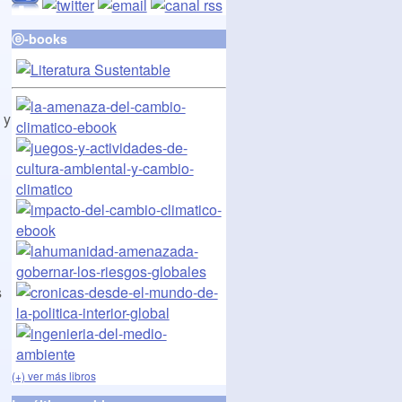
ⓔ-books
 y
s
(+) ver más libros