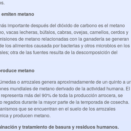
os.
 emiten metano
ás importante después del dióxido de carbono es el metano
o, vacas lecheras, búfalos, cabras, ovejas, camellos, cerdos y
emisiones de metano relacionadas con la ganadería se generan
 de los alimentos causada por bacterias y otros microbios en los
ales; otra de las fuentes resulta de la descomposición del
n produce metano
s húmedas o arrozales genera aproximadamente de un quinto a u
iones mundiales de metano derivado de la actividad humana. El
 representa más del 90% de toda la producción arrocera, se
o regados durante la mayor parte de la temporada de cosecha.
ganismos que se encuentran en el suelo de los arrozales
nica y producen metano.
liminación y tratamiento de basura y residuos humanos.