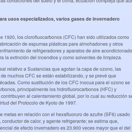
e, las condiciones del suelo y el clima, ecuación compleja que aú
para usos especializados, varios gases de invernadero
e 1920, los clorofluocarbonos (CFC) han sido utilizados como
 fabricación de espumas plásticas para almohadones y otros
enfriamiento de refrigeradores y aparatos de aire acondicionado
ra la extinción del incendios y como solventes de limpieza.
eal relativo a Sustancias que agotan la capa de ozono, las
 de muchos CFC se están estabilizando, y se prevé que
écadas. Como sustitución de los CFC inocua para el ozono se
rbonos, principalmente los hidrofluorocarbonos (HFC) y
contribuyen al calentamiento global, por lo cual su reducción s
irtud del Protocolo de Kyoto de 1997.
e metas en relación con el hexafluoruro de azufre (SF6) usado
, conductor de calor, y agente refrigerante; se estima que,
encial de efecto invernadero es 23.900 veces mayor que el del