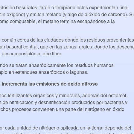
cios en basurales, tarde o temprano éstos experimentan una
in oxígeno) y emiten metano (y algo de dióxido de carbono). Si
como combustible, el metano termina escapándose a la
 común cerca de las ciudades donde los residuos provenientes
 un basural central, que en las zonas rurales, donde los desech
descomposición al aire libre.
ndo se tratan anaeróbicamente los residuos humanos
emplo en estanques anaeróbicos o lagunas.
tes incrementa las emisiones de óxido nitroso
os fertilizantes orgánicos y minerales, además del estiércol,
 de nitrificación y desnitrificación producidos por bacterias y
Dichos procesos convierten una parte del nitrógeno en óxido
r cada unidad de nitrógeno aplicada en la tierra, depende del