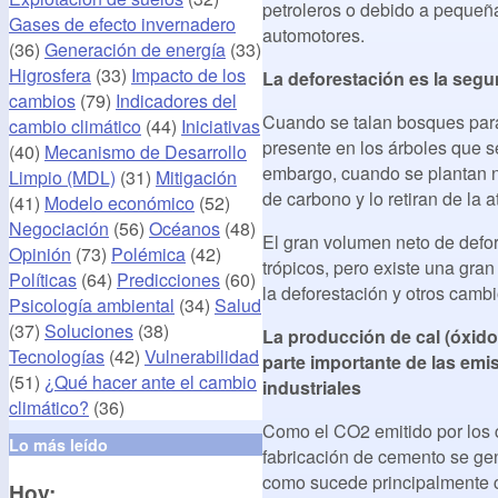
petroleros o debido a pequeña
Gases de efecto invernadero
automotores.
(36)
Generación de energía
(33)
Higrosfera
(33)
Impacto de los
La deforestación es la segu
cambios
(79)
Indicadores del
Cuando se talan bosques para 
cambio climático
(44)
Iniciativas
presente en los árboles que 
(40)
Mecanismo de Desarrollo
embargo, cuando se plantan n
Limpio (MDL)
(31)
Mitigación
de carbono y lo retiran de la 
(41)
Modelo económico
(52)
Negociación
(56)
Océanos
(48)
El gran volumen neto de defor
Opinión
(73)
Polémica
(42)
trópicos, pero existe una gran
Políticas
(64)
Predicciones
(60)
la deforestación y otros cambio
Psicología ambiental
(34)
Salud
(37)
Soluciones
(38)
La producción de cal (óxido
Tecnologías
(42)
Vulnerabilidad
parte importante de las em
(51)
¿Qué hacer ante el cambio
industriales
climático?
(36)
Como el CO2 emitido por los c
Lo más leído
fabricación de cemento se gene
como sucede principalmente c
Hoy: