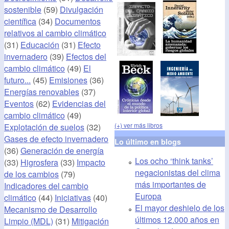
sostenible
(59)
Divulgación
científica
(34)
Documentos
relativos al cambio climático
(31)
Educación
(31)
Efecto
invernadero
(39)
Efectos del
cambio climático
(49)
El
futuro...
(45)
Emisiones
(36)
Energías renovables
(37)
Eventos
(62)
Evidencias del
cambio climático
(49)
(+) ver más libros
Explotación de suelos
(32)
Gases de efecto invernadero
Lo último en blogs
(36)
Generación de energía
Los ocho ‘think tanks’
(33)
Higrosfera
(33)
Impacto
negacionistas del clima
de los cambios
(79)
más importantes de
Indicadores del cambio
Europa
climático
(44)
Iniciativas
(40)
El mayor deshielo de los
Mecanismo de Desarrollo
últimos 12.000 años en
Limpio (MDL)
(31)
Mitigación