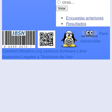
otras...
Encuestas anteriores
Resultados
Para
desarrollar
CambioClimatico.org usamos Software Libre
.
Aspectos Legales y Términos de Uso
.