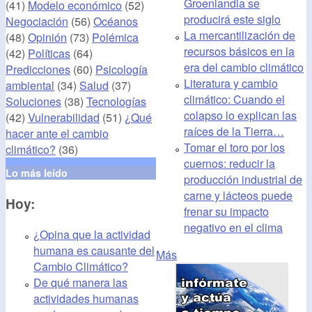
Groenlandia se
(41)
Modelo económico
(52)
producirá este siglo
Negociación
(56)
Océanos
La mercantilización de
(48)
Opinión
(73)
Polémica
recursos básicos en la
(42)
Políticas
(64)
era del cambio climático
Predicciones
(60)
Psicología
Literatura y cambio
ambiental
(34)
Salud
(37)
climático: Cuando el
Soluciones
(38)
Tecnologías
colapso lo explican las
(42)
Vulnerabilidad
(51)
¿Qué
raíces de la Tierra…
hacer ante el cambio
Tomar el toro por los
climático?
(36)
cuernos: reducir la
Lo más leído
producción industrial de
carne y lácteos puede
Hoy:
frenar su impacto
negativo en el clima
¿Opina que la actividad
humana es causante del
Más
Cambio Climático?
De qué manera las
actividades humanas