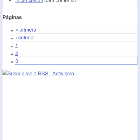
Inicie sesión
para comentar
Páginas
« primera
‹ anterior
1
2
3