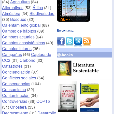
(34)
Agricultura
(34)
Alternativas
(53)
Ártico
(31)
Atmósfera
(34)
Biodiversidad
(35)
Bosques
(32)
Calentamiento global
(68)
Cambio de hábitos
(39)
En contacto:
Cambios actuales
(64)
Cambios ecosistémicos
(40)
Cambios futuros
(35)
Campañas
(46)
Captura de
ⓔ-books
CO2
(31)
Carbono
(33)
Catástrofes
(31)
Concienciación
(87)
Conflictos sociales
(54)
Consecuencias
(104)
Consumismo
(32)
Contaminación
(34)
Controversias
(36)
COP15
(31)
Criosfera
(33)
Decrecimiento
(31)
Desarrollo