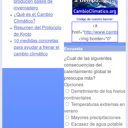
producen gases de
invernadero
¿Qué es el Cambio
Código de nuestro banner
:
Climático?
<a
Resumen del Protocolo
href="
http://www.cambioclim
de Kyoto
<img border="0"
10 medidas concretas
align="middle"
para ayudar a frenar el
Encuesta
src="
http://www.cambioclim
cambio climático
¿Cuál de las siguientes
alt="CambioClimatico.org"
consecuencias del
/></a>
calentamiento global te
preocupa más?
Opciones
Derretimiento de los hielos
continentales
Temperaturas extremas en
verano
Mayores precipitaciones
Escasez de agua potable