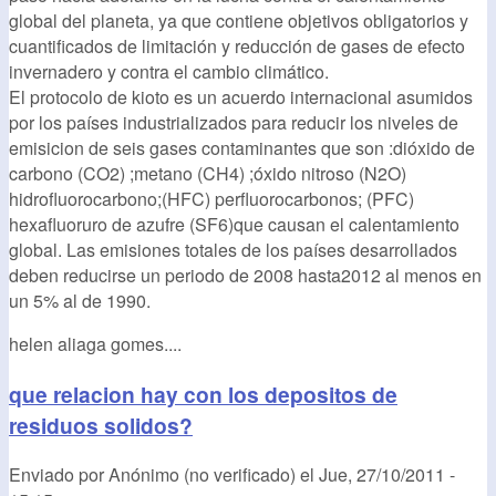
global del planeta, ya que contiene objetivos obligatorios y
cuantificados de limitación y reducción de gases de efecto
invernadero y contra el cambio climático.
El protocolo de kioto es un acuerdo internacional asumidos
por los países industrializados para reducir los niveles de
emisicion de seis gases contaminantes que son :dióxido de
carbono (CO2) ;metano (CH4) ;óxido nitroso (N2O)
hidrofluorocarbono;(HFC) perfluorocarbonos; (PFC)
hexafluoruro de azufre (SF6)que causan el calentamiento
global. Las emisiones totales de los países desarrollados
deben reducirse un periodo de 2008 hasta2012 al menos en
un 5% al de 1990.
helen aliaga gomes....
que relacion hay con los depositos de
residuos solidos?
Enviado por
Anónimo (no verificado)
el
Jue, 27/10/2011 -