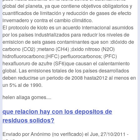
global del planeta, ya que contiene objetivos obligatorios y
cuantificados de limitación y reducción de gases de efecto
invernadero y contra el cambio climático.
El protocolo de kioto es un acuerdo internacional asumidos
por los países industrializados para reducir los niveles de
emisicion de seis gases contaminantes que son :dióxido de
carbono (CO2) ;metano (CH4) ;óxido nitroso (N2O)
hidrofluorocarbono;(HFC) perfluorocarbonos; (PFC)
hexafluoruro de azufre (SF6)que causan el calentamiento
global. Las emisiones totales de los países desarrollados
deben reducirse un periodo de 2008 hasta2012 al menos en
un 5% al de 1990.
helen aliaga gomes....
que relacion hay con los depositos de
residuos solidos?
Enviado por
Anónimo (no verificado)
el
Jue, 27/10/2011 -