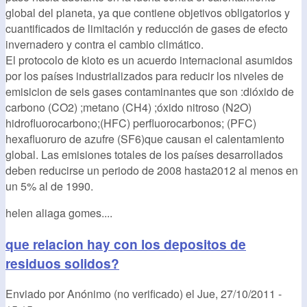
global del planeta, ya que contiene objetivos obligatorios y
cuantificados de limitación y reducción de gases de efecto
invernadero y contra el cambio climático.
El protocolo de kioto es un acuerdo internacional asumidos
por los países industrializados para reducir los niveles de
emisicion de seis gases contaminantes que son :dióxido de
carbono (CO2) ;metano (CH4) ;óxido nitroso (N2O)
hidrofluorocarbono;(HFC) perfluorocarbonos; (PFC)
hexafluoruro de azufre (SF6)que causan el calentamiento
global. Las emisiones totales de los países desarrollados
deben reducirse un periodo de 2008 hasta2012 al menos en
un 5% al de 1990.
helen aliaga gomes....
que relacion hay con los depositos de
residuos solidos?
Enviado por
Anónimo (no verificado)
el
Jue, 27/10/2011 -