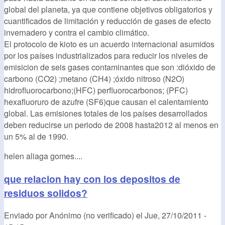
global del planeta, ya que contiene objetivos obligatorios y
cuantificados de limitación y reducción de gases de efecto
invernadero y contra el cambio climático.
El protocolo de kioto es un acuerdo internacional asumidos
por los países industrializados para reducir los niveles de
emisicion de seis gases contaminantes que son :dióxido de
carbono (CO2) ;metano (CH4) ;óxido nitroso (N2O)
hidrofluorocarbono;(HFC) perfluorocarbonos; (PFC)
hexafluoruro de azufre (SF6)que causan el calentamiento
global. Las emisiones totales de los países desarrollados
deben reducirse un periodo de 2008 hasta2012 al menos en
un 5% al de 1990.
helen aliaga gomes....
que relacion hay con los depositos de
residuos solidos?
Enviado por
Anónimo (no verificado)
el
Jue, 27/10/2011 -