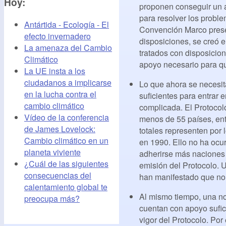
Hoy:
proponen conseguir un 
para resolver los probl
Antártida - Ecología - El
Convención Marco prese
efecto invernadero
disposiciones, se creó e
La amenaza del Cambio
tratados con disposicio
Climático
apoyo necesario para qu
La UE insta a los
ciudadanos a implicarse
Lo que ahora se necesit
en la lucha contra el
suficientes para entrar 
cambio climático
complicada. El Protocolo
Vídeo de la conferencia
menos de 55 países, ent
de James Lovelock:
totales representen por
Cambio climático en un
en 1990. Ello no ha ocur
planeta viviente
adherirse más naciones i
¿Cuál de las siguientes
emisión del Protocolo. 
consecuencias del
han manifestado que no 
calentamiento global te
Al mismo tiempo, una n
preocupa más?
cuentan con apoyo sufic
vigor del Protocolo. Por