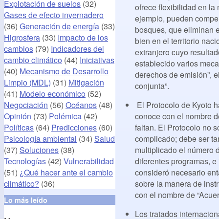
Explotación de suelos
(32)
ofrece flexibilidad en l
Gases de efecto invernadero
ejemplo, pueden compen
(36)
Generación de energía
(33)
bosques, que eliminan e
Higrosfera
(33)
Impacto de los
bien en el territorio na
cambios
(79)
Indicadores del
extranjero cuyo resulta
cambio climático
(44)
Iniciativas
establecido varios meca
(40)
Mecanismo de Desarrollo
derechos de emisión”, el
Limpio (MDL)
(31)
Mitigación
conjunta”.
(41)
Modelo económico
(52)
El Protocolo de Kyoto h
Negociación
(56)
Océanos
(48)
conoce con el nombre de
Opinión
(73)
Polémica
(42)
faltan. El Protocolo no 
Políticas
(64)
Predicciones
(60)
complicado; debe ser ta
Psicología ambiental
(34)
Salud
multiplicado el número d
(37)
Soluciones
(38)
diferentes programas, e
Tecnologías
(42)
Vulnerabilidad
consideró necesario ent
(51)
¿Qué hacer ante el cambio
sobre la manera de inst
climático?
(36)
con el nombre de “Acue
Lo más leído
Los tratados internacion