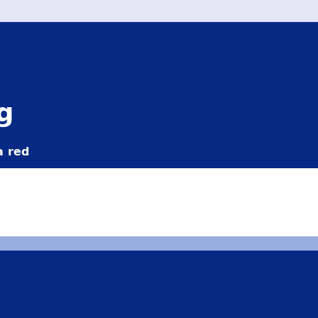
g
a red