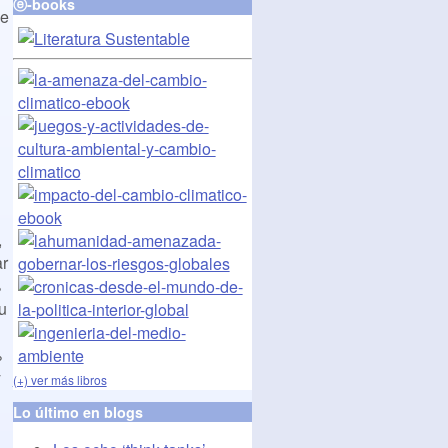
ⓔ-books
se
,
ar
%
u
%
y
(+) ver más libros
Lo último en blogs