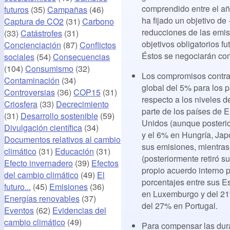
comprendido entre el año
futuros
(35)
Campañas
(46)
ha fijado un objetivo de
Captura de CO2
(31)
Carbono
reducciones de las emis
(33)
Catástrofes
(31)
objetivos obligatorios f
Concienciación
(87)
Conflictos
Éstos se negociarán con 
sociales
(54)
Consecuencias
(104)
Consumismo
(32)
Los compromisos contraíd
Contaminación
(34)
global del 5% para los 
Controversias
(36)
COP15
(31)
respecto a los niveles 
Criosfera
(33)
Decrecimiento
parte de los países de 
(31)
Desarrollo sostenible
(59)
Unidos (aunque posterio
Divulgación científica
(34)
y el 6% en Hungría, Jap
Documentos relativos al cambio
sus emisiones, mientra
climático
(31)
Educación
(31)
(posteriormente retiró s
Efecto invernadero
(39)
Efectos
propio acuerdo interno p
del cambio climático
(49)
El
porcentajes entre sus E
futuro...
(45)
Emisiones
(36)
en Luxemburgo y del 21
Energías renovables
(37)
del 27% en Portugal.
Eventos
(62)
Evidencias del
cambio climático
(49)
Para compensar las dura