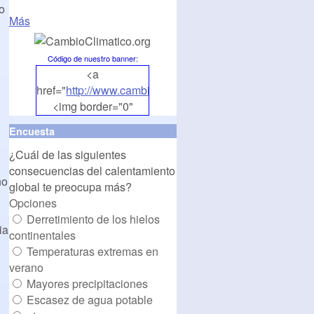
o
Más
Código de nuestro banner
:
<a
href="
http://www.cambioclimatico.org
">
<img border="0"
align="middle"
Encuesta
src="
http://www.cambioclimatico.org/banners/banner1.
¿Cuál de las siguientes
alt="CambioClimatico.org"
consecuencias del calentamiento
/></a>
no
global te preocupa más?
Opciones
Derretimiento de los hielos
ia
continentales
Temperaturas extremas en
verano
Mayores precipitaciones
Escasez de agua potable