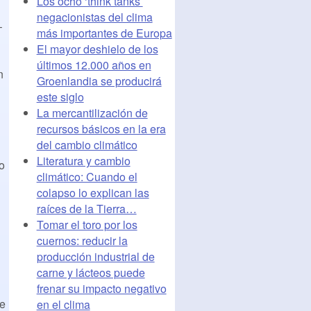
Los ocho ‘think tanks’
negacionistas del clima
–
más importantes de Europa
El mayor deshielo de los
últimos 12.000 años en
n
Groenlandia se producirá
este siglo
La mercantilización de
recursos básicos en la era
del cambio climático
Literatura y cambio
o
climático: Cuando el
colapso lo explican las
raíces de la Tierra…
Tomar el toro por los
cuernos: reducir la
producción industrial de
carne y lácteos puede
frenar su impacto negativo
se
en el clima