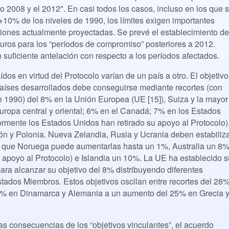
 2008 y el 2012". En casi todos los casos, incluso en los que 
 +10% de los niveles de 1990, los límites exigen importantes
iones actualmente proyectadas. Se prevé el establecimiento de
uturos para los “períodos de compromiso” posteriores a 2012.
suficiente antelación con respecto a los períodos afectados.
os en virtud del Protocolo varían de un país a otro. El objetivo
países desarrollados debe conseguirse mediante recortes (con
de 1990) del 8% en la Unión Europea (UE [15]), Suiza y la mayor
Europa central y oriental; 6% en el Canadá; 7% en los Estados
rmente los Estados Unidos han retirado su apoyo al Protocolo)
ón y Polonia. Nueva Zelandia, Rusia y Ucrania deben estabiliz
s que Noruega puede aumentarlas hasta un 1%, Australia un 8
u apoyo al Protocolo) e Islandia un 10%. La UE ha establecido s
ara alcanzar su objetivo del 8% distribuyendo diferentes
stados Miembros. Estos objetivos oscilan entre recortes del 28
% en Dinamarca y Alemania a un aumento del 25% en Grecia 
s consecuencias de los “objetivos vinculantes”, el acuerdo