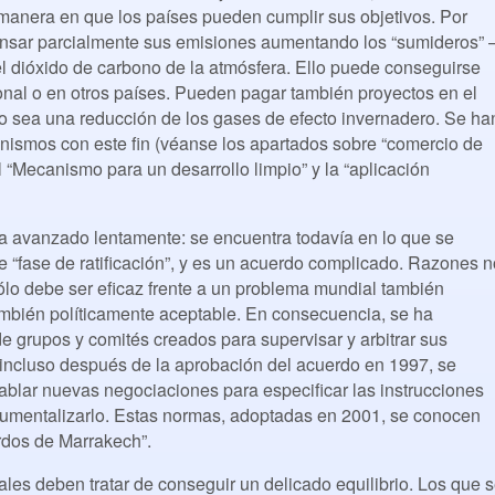
a manera en que los países pueden cumplir sus objetivos. Por
sar parcialmente sus emisiones aumentando los “sumideros” 
l dióxido de carbono de la atmósfera. Ello puede conseguirse
cional o en otros países. Pueden pagar también proyectos en el
do sea una reducción de los gases de efecto invernadero. Se ha
nismos con este fin (véanse los apartados sobre “comercio de
 “Mecanismo para un desarrollo limpio” y la “aplicación
a avanzado lentamente: se encuentra todavía en lo que se
 “fase de ratificación”, y es un acuerdo complicado. Razones n
sólo debe ser eficaz frente a un problema mundial también
mbién políticamente aceptable. En consecuencia, se ha
e grupos y comités creados para supervisar y arbitrar sus
 incluso después de la aprobación del acuerdo en 1997, se
ablar nuevas negociaciones para especificar las instrucciones
rumentalizarlo. Estas normas, adoptadas en 2001, se conocen
rdos de Marrakech”.
ales deben tratar de conseguir un delicado equilibrio. Los que 