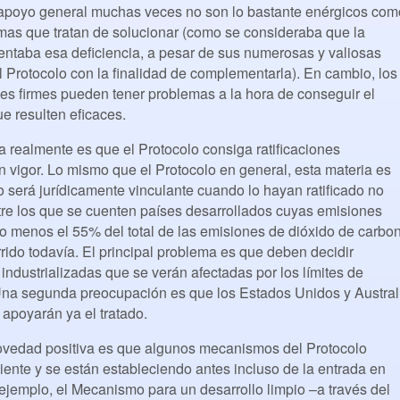
apoyo general muchas veces no son lo bastante enérgicos com
emas que tratan de solucionar (como se consideraba que la
ntaba esa deficiencia, a pesar de sus numerosas y valiosas
l Protocolo con la finalidad de complementarla). En cambio, los
nes firmes pueden tener problemas a la hora de conseguir el
e resulten eficaces.
a realmente es que el Protocolo consiga ratificaciones
en vigor. Lo mismo que el Protocolo en general, esta materia es
 será jurídicamente vinculante cuando lo hayan ratificado no
re los que se cuenten países desarrollados cuyas emisiones
 lo menos el 55% del total de las emisiones de dióxido de carbo
rido todavía. El principal problema es que deben decidir
ndustrializadas que se verán afectadas por los límites de
Una segunda preocupación es que los Estados Unidos y Austral
apoyarán ya el tratado.
ovedad positiva es que algunos mecanismos del Protocolo
iente y se están estableciendo antes incluso de la entrada en
 ejemplo, el Mecanismo para un desarrollo limpio –a través del