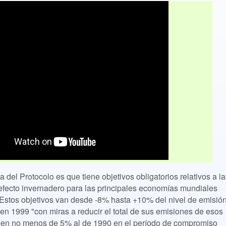
ca del Protocolo es que tiene objetivos obligatorios relativos a l
fecto invernadero para las principales economías mundiales
Estos objetivos van desde -8% hasta +10% del nivel de emisió
 en 1999 "con miras a reducir el total de sus emisiones de esos
or en no menos de 5% al de 1990 en el período de compromiso