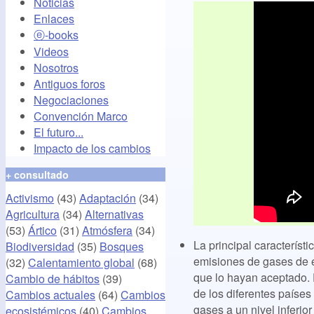
Noticias
Enlaces
ⓔ-books
Videos
Nosotros
Antiguos foros
Negociaciones
Convención Marco
El futuro...
Impacto de los cambios
+ consultado
Activismo
(43)
Adaptación
(34)
Agricultura
(34)
Alternativas
(53)
Ártico
(31)
Atmósfera
(34)
La principal característi
Biodiversidad
(35)
Bosques
emisiones de gases de e
(32)
Calentamiento global
(68)
que lo hayan aceptado. 
Cambio de hábitos
(39)
de los diferentes países
Cambios actuales
(64)
Cambios
gases a un nivel inferi
ecosistémicos
(40)
Cambios