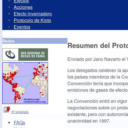
Efectos
Acciones
Efecto invernadero
Protocolo de Kioto
Eventos
Redes
Resumen del Prot
Enviado por
Jano Navarro
el
Los delegados celebran la apr
los países miembros de la Co
Convención tenía que incorpor
emisiones de gases de efecto
La Convención entró en vigor 
negociaciones sobre un protoc
IP registrada
existente, pero con autonomía 
unanimidad en 1997.
FAQs