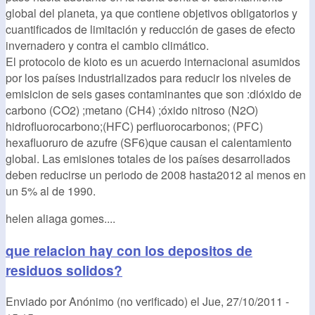
global del planeta, ya que contiene objetivos obligatorios y
cuantificados de limitación y reducción de gases de efecto
invernadero y contra el cambio climático.
El protocolo de kioto es un acuerdo internacional asumidos
por los países industrializados para reducir los niveles de
emisicion de seis gases contaminantes que son :dióxido de
carbono (CO2) ;metano (CH4) ;óxido nitroso (N2O)
hidrofluorocarbono;(HFC) perfluorocarbonos; (PFC)
hexafluoruro de azufre (SF6)que causan el calentamiento
global. Las emisiones totales de los países desarrollados
deben reducirse un periodo de 2008 hasta2012 al menos en
un 5% al de 1990.
helen aliaga gomes....
que relacion hay con los depositos de
residuos solidos?
Enviado por
Anónimo (no verificado)
el
Jue, 27/10/2011 -