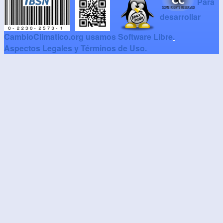
Para
desarrollar
CambioClimatico.org usamos Software Libre
.
Aspectos Legales y Términos de Uso
.