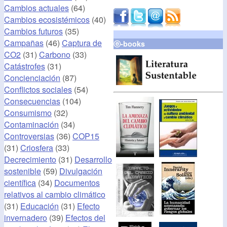
Cambios actuales
(64)
Cambios ecosistémicos
(40)
Cambios futuros
(35)
Campañas
(46)
Captura de
ⓔ-books
CO2
(31)
Carbono
(33)
Catástrofes
(31)
Concienciación
(87)
Conflictos sociales
(54)
Consecuencias
(104)
Consumismo
(32)
Contaminación
(34)
Controversias
(36)
COP15
(31)
Criosfera
(33)
Decrecimiento
(31)
Desarrollo
sostenible
(59)
Divulgación
científica
(34)
Documentos
relativos al cambio climático
(31)
Educación
(31)
Efecto
invernadero
(39)
Efectos del