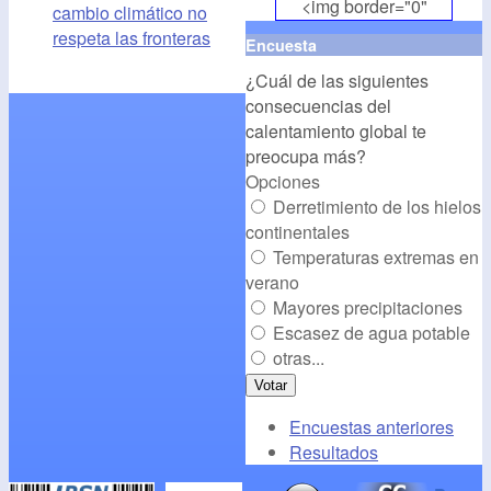
<img border="0"
cambio climático no
align="middle"
respeta las fronteras
Encuesta
src="
http://www.cambioclim
¿Cuál de las siguientes
alt="CambioClimatico.org"
consecuencias del
/></a>
calentamiento global te
preocupa más?
Opciones
Derretimiento de los hielos
continentales
Temperaturas extremas en
verano
Mayores precipitaciones
Escasez de agua potable
otras...
Encuestas anteriores
Resultados