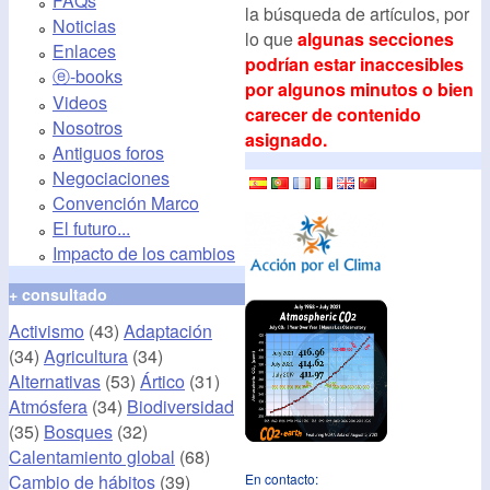
FAQs
la búsqueda de artículos, por
Noticias
lo que
algunas secciones
Enlaces
podrían estar inaccesibles
ⓔ-books
por algunos minutos o bien
Videos
carecer de contenido
Nosotros
asignado.
Antiguos foros
Negociaciones
Convención Marco
El futuro...
Impacto de los cambios
+ consultado
Activismo
(43)
Adaptación
(34)
Agricultura
(34)
Alternativas
(53)
Ártico
(31)
Atmósfera
(34)
Biodiversidad
(35)
Bosques
(32)
Calentamiento global
(68)
Cambio de hábitos
(39)
En contacto: