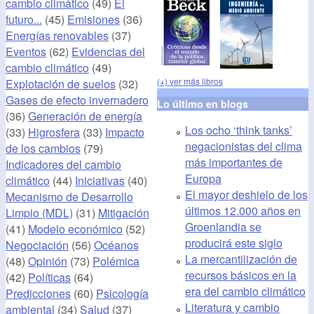
cambio climático
(49)
El
futuro...
(45)
Emisiones
(36)
Energías renovables
(37)
Eventos
(62)
Evidencias del
cambio climático
(49)
(+) ver más libros
Explotación de suelos
(32)
Gases de efecto invernadero
Lo último en blogs
(36)
Generación de energía
Los ocho ‘think tanks’
(33)
Higrosfera
(33)
Impacto
negacionistas del clima
de los cambios
(79)
más importantes de
Indicadores del cambio
Europa
climático
(44)
Iniciativas
(40)
El mayor deshielo de los
Mecanismo de Desarrollo
últimos 12.000 años en
Limpio (MDL)
(31)
Mitigación
Groenlandia se
(41)
Modelo económico
(52)
producirá este siglo
Negociación
(56)
Océanos
La mercantilización de
(48)
Opinión
(73)
Polémica
recursos básicos en la
(42)
Políticas
(64)
era del cambio climático
Predicciones
(60)
Psicología
Literatura y cambio
ambiental
(34)
Salud
(37)