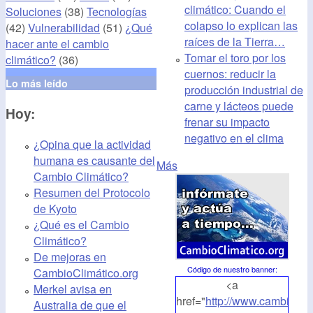
climático: Cuando el
Soluciones
(38)
Tecnologías
colapso lo explican las
(42)
Vulnerabilidad
(51)
¿Qué
raíces de la Tierra…
hacer ante el cambio
Tomar el toro por los
climático?
(36)
cuernos: reducir la
Lo más leído
producción industrial de
carne y lácteos puede
Hoy:
frenar su impacto
negativo en el clima
¿Opina que la actividad
humana es causante del
Más
Cambio Climático?
Resumen del Protocolo
de Kyoto
¿Qué es el Cambio
Climático?
De mejoras en
Código de nuestro banner
:
CambioClimático.org
<a
Merkel avisa en
href="
http://www.cambioclim
Australia de que el