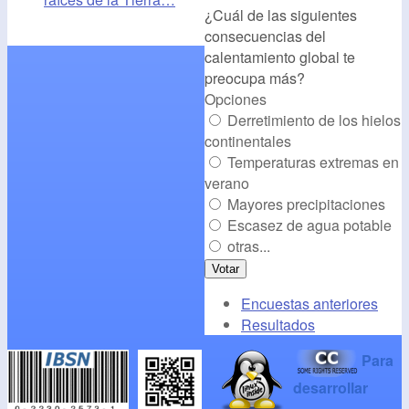
¿Cuál de las siguientes
alt="CambioClimatico.org"
consecuencias del
/></a>
calentamiento global te
preocupa más?
Opciones
Derretimiento de los hielos
continentales
Temperaturas extremas en
verano
Mayores precipitaciones
Escasez de agua potable
otras...
Encuestas anteriores
Resultados
Para
desarrollar