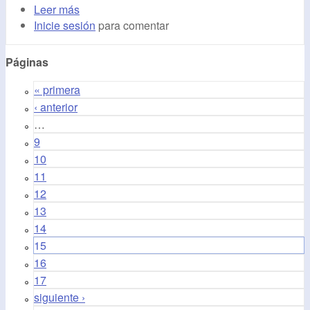
Leer más
Inicie sesión
para comentar
Páginas
« primera
‹ anterior
…
9
10
11
12
13
14
15
16
17
siguiente ›