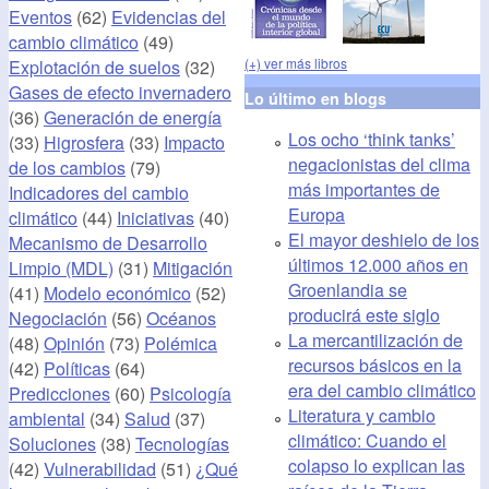
Eventos
(62)
Evidencias del
cambio climático
(49)
(+) ver más libros
Explotación de suelos
(32)
Gases de efecto invernadero
Lo último en blogs
(36)
Generación de energía
Los ocho ‘think tanks’
(33)
Higrosfera
(33)
Impacto
negacionistas del clima
de los cambios
(79)
más importantes de
Indicadores del cambio
Europa
climático
(44)
Iniciativas
(40)
El mayor deshielo de los
Mecanismo de Desarrollo
últimos 12.000 años en
Limpio (MDL)
(31)
Mitigación
Groenlandia se
(41)
Modelo económico
(52)
producirá este siglo
Negociación
(56)
Océanos
La mercantilización de
(48)
Opinión
(73)
Polémica
recursos básicos en la
(42)
Políticas
(64)
era del cambio climático
Predicciones
(60)
Psicología
Literatura y cambio
ambiental
(34)
Salud
(37)
climático: Cuando el
Soluciones
(38)
Tecnologías
colapso lo explican las
(42)
Vulnerabilidad
(51)
¿Qué