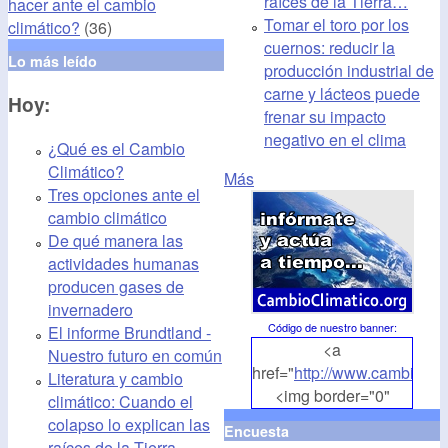
raíces de la Tierra…
hacer ante el cambio
Tomar el toro por los
climático?
(36)
cuernos: reducir la
Lo más leído
producción industrial de
carne y lácteos puede
Hoy:
frenar su impacto
negativo en el clima
¿Qué es el Cambio
Climático?
Más
Tres opciones ante el
cambio climático
De qué manera las
actividades humanas
producen gases de
invernadero
Código de nuestro banner
:
El informe Brundtland -
<a
Nuestro futuro en común
href="
http://www.cambioclim
Literatura y cambio
<img border="0"
climático: Cuando el
align="middle"
colapso lo explican las
Encuesta
src="
http://www.cambioclim
raíces de la Tierra…