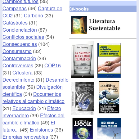
Cambios futuros
(35)
Campañas
(46)
Captura de
ⓔ-books
CO2
(31)
Carbono
(33)
Catástrofes
(31)
Concienciación
(87)
Conflictos sociales
(54)
Consecuencias
(104)
Consumismo
(32)
Contaminación
(34)
Controversias
(36)
COP15
(31)
Criosfera
(33)
Decrecimiento
(31)
Desarrollo
sostenible
(59)
Divulgación
científica
(34)
Documentos
relativos al cambio climático
(31)
Educación
(31)
Efecto
invernadero
(39)
Efectos del
cambio climático
(49)
El
futuro...
(45)
Emisiones
(36)
Energías renovables
(37)