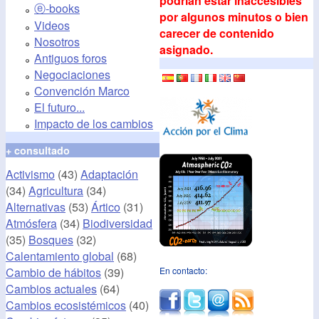
podrían estar inaccesibles
ⓔ-books
por algunos minutos o bien
Videos
carecer de contenido
Nosotros
asignado.
Antiguos foros
Negociaciones
Convención Marco
El futuro...
Impacto de los cambios
+ consultado
Activismo
(43)
Adaptación
(34)
Agricultura
(34)
Alternativas
(53)
Ártico
(31)
Atmósfera
(34)
Biodiversidad
(35)
Bosques
(32)
Calentamiento global
(68)
Cambio de hábitos
(39)
En contacto:
Cambios actuales
(64)
Cambios ecosistémicos
(40)